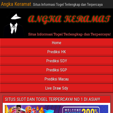
Angka Keramat
Situs Informasi Togel Terlengkap dan Terpercaya
Home
Prediksi HK
Prediksi SDY
Prediksi SGP
Prediksi Macau
Live Draw Sdy
SITUS SLOT DAN TOGEL TERPERCAYA! NO 1 DI ASIA!!!