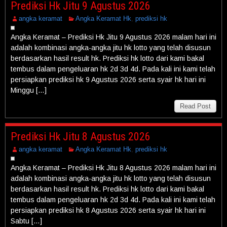
Prediksi Hk Jitu 9 Agustus 2026
angka keramat
Angka Keramat Hk
,
prediksi hk
Angka Keramat – Prediksi Hk Jitu 9 Agustus 2026 malam hari ini
adalah kombinasi angka-angka jitu hk lotto yang telah disusun
berdasarkan hasil result hk. Prediksi hk lotto dari kami bakal
tembus dalam pengeluaran hk 2d 3d 4d. Pada kali ini kami telah
persiapkan prediksi hk 9 Agustus 2026 serta syair hk hari ini
Minggu […]
Read Post
Prediksi Hk Jitu 8 Agustus 2026
angka keramat
Angka Keramat Hk
,
prediksi hk
Angka Keramat – Prediksi Hk Jitu 8 Agustus 2026 malam hari ini
adalah kombinasi angka-angka jitu hk lotto yang telah disusun
berdasarkan hasil result hk. Prediksi hk lotto dari kami bakal
tembus dalam pengeluaran hk 2d 3d 4d. Pada kali ini kami telah
persiapkan prediksi hk 8 Agustus 2026 serta syair hk hari ini
Sabtu […]