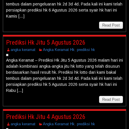
tembus dalam pengeluaran hk 2d 3d 4d. Pada kali ini kami telah
persiapkan prediksi hk 6 Agustus 2026 serta syair hk hari ini
Kamis […]
Read Post
Prediksi Hk Jitu 5 Agustus 2026
angka keramat
Angka Keramat Hk
,
prediksi hk
Angka Keramat – Prediksi Hk Jitu 5 Agustus 2026 malam hari ini
adalah kombinasi angka-angka jitu hk lotto yang telah disusun
berdasarkan hasil result hk. Prediksi hk lotto dari kami bakal
tembus dalam pengeluaran hk 2d 3d 4d. Pada kali ini kami telah
persiapkan prediksi hk 5 Agustus 2026 serta syair hk hari ini
Rabu […]
Read Post
Prediksi Hk Jitu 4 Agustus 2026
angka keramat
Angka Keramat Hk
,
prediksi hk