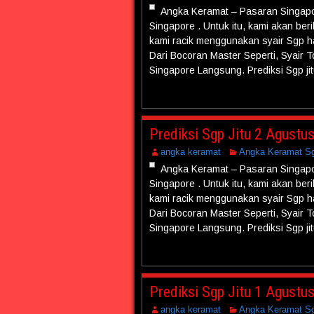
Angka Keramat – Pasaran Singapo
Singapore . Untuk itu, kami akan be
kami racik menggunakan syair Sgp ha
Dari Bocoran Master Seperti, Syair T
Singapore Langsung. Prediksi Sgp ji
Prediksi Sgp Jitu 2 Agustu
angka keramat
Angka Keramat S
Angka Keramat – Pasaran Singapo
Singapore . Untuk itu, kami akan be
kami racik menggunakan syair Sgp ha
Dari Bocoran Master Seperti, Syair T
Singapore Langsung. Prediksi Sgp ji
Prediksi Sgp Jitu 1 Agustu
angka keramat
Angka Keramat S