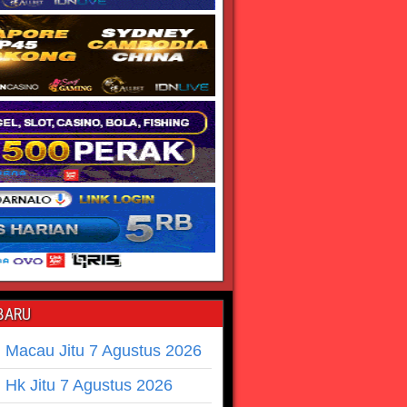
BARU
i Macau Jitu 7 Agustus 2026
i Hk Jitu 7 Agustus 2026