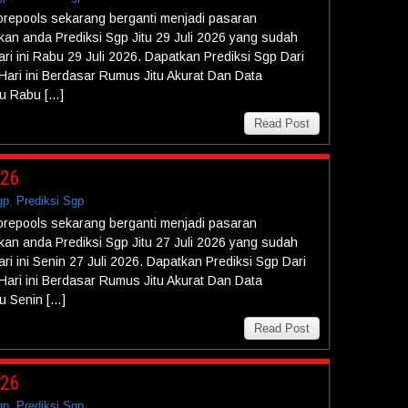
repools sekarang berganti menjadi pasaran
ikan anda Prediksi Sgp Jitu 29 Juli 2026 yang sudah
ri ini Rabu 29 Juli 2026. Dapatkan Prediksi Sgp Dari
 Hari ini Berdasar Rumus Jitu Akurat Dan Data
tu Rabu […]
Read Post
026
gp
,
Prediksi Sgp
repools sekarang berganti menjadi pasaran
ikan anda Prediksi Sgp Jitu 27 Juli 2026 yang sudah
i ini Senin 27 Juli 2026. Dapatkan Prediksi Sgp Dari
 Hari ini Berdasar Rumus Jitu Akurat Dan Data
tu Senin […]
Read Post
026
gp
,
Prediksi Sgp