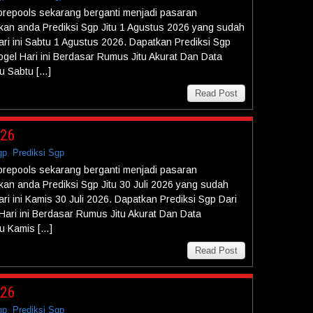
repools sekarang berganti menjadi pasaran
rikan anda Prediksi Sgp Jitu 1 Agustus 2026 yang sudah
ri ini Sabtu 1 Agustus 2026. Dapatkan Prediksi Sgp
ogel Hari ini Berdasar Rumus Jitu Akurat Dan Data
tu Sabtu […]
Read Post
026
gp
,
Prediksi Sgp
repools sekarang berganti menjadi pasaran
ikan anda Prediksi Sgp Jitu 30 Juli 2026 yang sudah
i ini Kamis 30 Juli 2026. Dapatkan Prediksi Sgp Dari
 Hari ini Berdasar Rumus Jitu Akurat Dan Data
tu Kamis […]
Read Post
026
gp
,
Prediksi Sgp