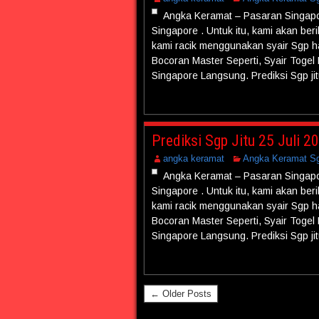
Angka Keramat – Pasaran Singapo
Singapore . Untuk itu, kami akan ber
kami racik menggunakan syair Sgp ha
Bocoran Master Seperti, Syair Togel
Singapore Langsung. Prediksi Sgp ji
Prediksi Sgp Jitu 25 Juli 2
angka keramat
Angka Keramat S
Angka Keramat – Pasaran Singapo
Singapore . Untuk itu, kami akan ber
kami racik menggunakan syair Sgp har
Bocoran Master Seperti, Syair Togel
Singapore Langsung. Prediksi Sgp ji
← Older Posts