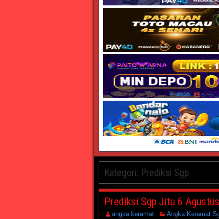
Kategori:
Prediksi Sgp
Prediksi Sgp Jitu 6 Agustu
angka keramat
Angka Keramat S