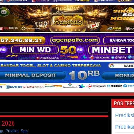
POS TER
Prediks
s 2026
Prediks
gp
,
Prediksi Sgp