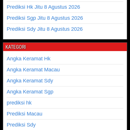
Prediksi Hk Jitu 8 Agustus 2026
Prediksi Sgp Jitu 8 Agustus 2026
Prediksi Sdy Jitu 8 Agustus 2026
KATEGORI
Angka Keramat Hk
Angka Keramat Macau
Angka Keramat Sdy
Angka Keramat Sgp
prediksi hk
Prediksi Macau
Prediksi Sdy