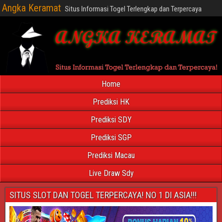
Angka Keramat
Situs Informasi Togel Terlengkap dan Terpercaya
Home
Prediksi HK
Prediksi SDY
Prediksi SGP
Prediksi Macau
Live Draw Sdy
SITUS SLOT DAN TOGEL TERPERCAYA! NO 1 DI ASIA!!!