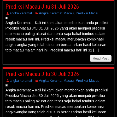
Prediksi Macau Jitu 31 Juli 2026
angka keramat
Angka Keramat Macau
,
Prediksi Macau
Angka Keramat – Kali ini kami akan memberikan anda prediksi
Prediksi Macau Jitu 31 Juli 2026 yang akan menjadi prediksi
toto macau paling akurat dan tentu saja bakal tembus dalam
result macau hari ini. Prediksi macau merupakan kombinasi
angka-angka yang telah disusun berdasarkan hasil keluaran
toto macau malam hari ini. Prediksi macau hari ini 31 […]
Read Post
Prediksi Macau Jitu 30 Juli 2026
angka keramat
Angka Keramat Macau
,
Prediksi Macau
Angka Keramat – Kali ini kami akan memberikan anda prediksi
Prediksi Macau Jitu 30 Juli 2026 yang akan menjadi prediksi
toto macau paling akurat dan tentu saja bakal tembus dalam
result macau hari ini. Prediksi macau merupakan kombinasi
angka-angka yang telah disusun berdasarkan hasil keluaran