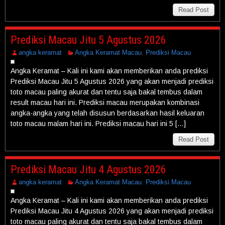
Read Post
Prediksi Macau Jitu 5 Agustus 2026
angka keramat
Angka Keramat Macau
,
Prediksi Macau
Angka Keramat – Kali ini kami akan memberikan anda prediksi
Prediksi Macau Jitu 5 Agustus 2026 yang akan menjadi prediksi
toto macau paling akurat dan tentu saja bakal tembus dalam
result macau hari ini. Prediksi macau merupakan kombinasi
angka-angka yang telah disusun berdasarkan hasil keluaran
toto macau malam hari ini. Prediksi macau hari ini 5 […]
Read Post
Prediksi Macau Jitu 4 Agustus 2026
angka keramat
Angka Keramat Macau
,
Prediksi Macau
Angka Keramat – Kali ini kami akan memberikan anda prediksi
Prediksi Macau Jitu 4 Agustus 2026 yang akan menjadi prediksi
toto macau paling akurat dan tentu saja bakal tembus dalam