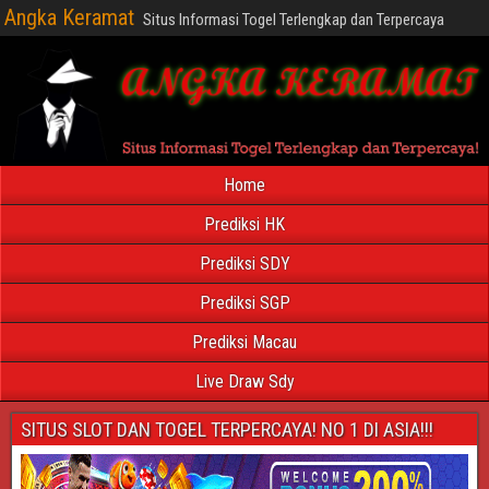
Angka Keramat
Situs Informasi Togel Terlengkap dan Terpercaya
Home
Prediksi HK
Prediksi SDY
Prediksi SGP
Prediksi Macau
Live Draw Sdy
SITUS SLOT DAN TOGEL TERPERCAYA! NO 1 DI ASIA!!!