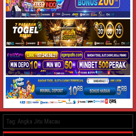
Tag:
Angka Jitu Macau