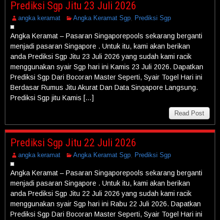
Prediksi Sgp Jitu 23 Juli 2026
angka keramat
Angka Keramat Sgp
,
Prediksi Sgp
Angka Keramat – Pasaran Singaporepools sekarang berganti
menjadi pasaran Singapore . Untuk itu, kami akan berikan
anda Prediksi Sgp Jitu 23 Juli 2026 yang sudah kami racik
menggunakan syair Sgp hari ini Kamis 23 Juli 2026. Dapatkan
Prediksi Sgp Dari Bocoran Master Seperti, Syair Togel Hari ini
Berdasar Rumus Jitu Akurat Dan Data Singapore Langsung.
Prediksi Sgp jitu Kamis […]
Read Post
Prediksi Sgp Jitu 22 Juli 2026
angka keramat
Angka Keramat Sgp
,
Prediksi Sgp
Angka Keramat – Pasaran Singaporepools sekarang berganti
menjadi pasaran Singapore . Untuk itu, kami akan berikan
anda Prediksi Sgp Jitu 22 Juli 2026 yang sudah kami racik
menggunakan syair Sgp hari ini Rabu 22 Juli 2026. Dapatkan
Prediksi Sgp Dari Bocoran Master Seperti, Syair Togel Hari ini