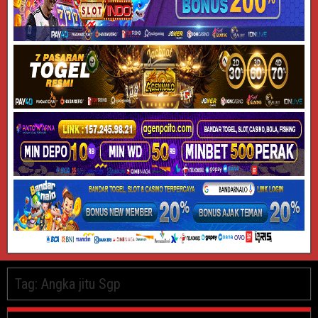
Tag:
Angka jitu Sgp