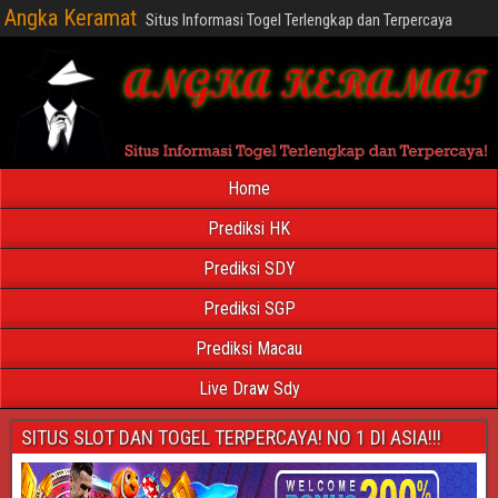
Angka Keramat
Situs Informasi Togel Terlengkap dan Terpercaya
Home
Prediksi HK
Prediksi SDY
Prediksi SGP
Prediksi Macau
Live Draw Sdy
SITUS SLOT DAN TOGEL TERPERCAYA! NO 1 DI ASIA!!!