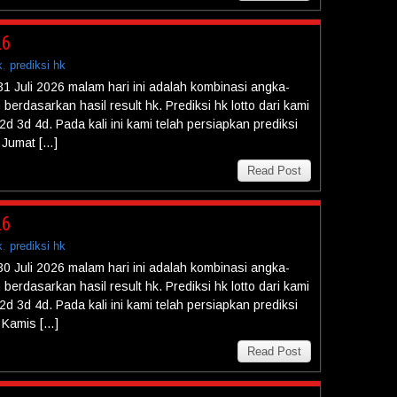
26
k
,
prediksi hk
31 Juli 2026 malam hari ini adalah kombinasi angka-
 berdasarkan hasil result hk. Prediksi hk lotto dari kami
 3d 4d. Pada kali ini kami telah persiapkan prediksi
i Jumat […]
Read Post
26
k
,
prediksi hk
30 Juli 2026 malam hari ini adalah kombinasi angka-
 berdasarkan hasil result hk. Prediksi hk lotto dari kami
 3d 4d. Pada kali ini kami telah persiapkan prediksi
i Kamis […]
Read Post