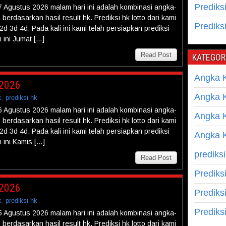
Prediks
7 Agustus 2026 malam hari ini adalah kombinasi angka-
 berdasarkan hasil result hk. Prediksi hk lotto dari kami
Prediks
 3d 4d. Pada kali ini kami telah persiapkan prediksi
 ini Jumat […]
Read Post
KATEGOR
Angka 
 2026
Angka 
k
,
prediksi hk
6 Agustus 2026 malam hari ini adalah kombinasi angka-
Angka 
 berdasarkan hasil result hk. Prediksi hk lotto dari kami
 3d 4d. Pada kali ini kami telah persiapkan prediksi
Angka 
i ini Kamis […]
prediksi
Read Post
Prediks
 2026
Prediks
k
,
prediksi hk
Prediks
5 Agustus 2026 malam hari ini adalah kombinasi angka-
 berdasarkan hasil result hk. Prediksi hk lotto dari kami