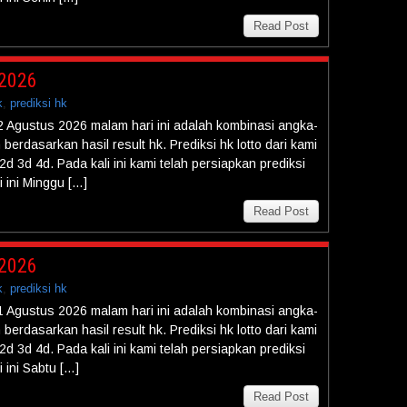
Read Post
 2026
k
,
prediksi hk
2 Agustus 2026 malam hari ini adalah kombinasi angka-
 berdasarkan hasil result hk. Prediksi hk lotto dari kami
 3d 4d. Pada kali ini kami telah persiapkan prediksi
i ini Minggu […]
Read Post
 2026
k
,
prediksi hk
1 Agustus 2026 malam hari ini adalah kombinasi angka-
 berdasarkan hasil result hk. Prediksi hk lotto dari kami
 3d 4d. Pada kali ini kami telah persiapkan prediksi
 ini Sabtu […]
Read Post