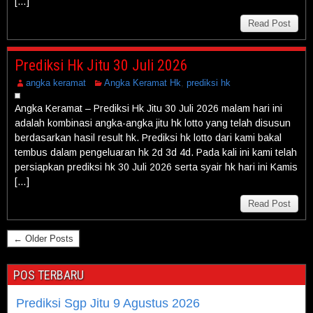
[…]
Read Post
Prediksi Hk Jitu 30 Juli 2026
angka keramat
Angka Keramat Hk
,
prediksi hk
Angka Keramat – Prediksi Hk Jitu 30 Juli 2026 malam hari ini
adalah kombinasi angka-angka jitu hk lotto yang telah disusun
berdasarkan hasil result hk. Prediksi hk lotto dari kami bakal
tembus dalam pengeluaran hk 2d 3d 4d. Pada kali ini kami telah
persiapkan prediksi hk 30 Juli 2026 serta syair hk hari ini Kamis
[…]
Read Post
← Older Posts
POS TERBARU
Prediksi Sgp Jitu 9 Agustus 2026