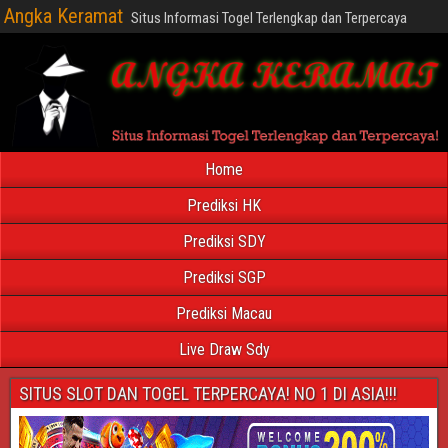
Angka Keramat
Situs Informasi Togel Terlengkap dan Terpercaya
Home
Prediksi HK
Prediksi SDY
Prediksi SGP
Prediksi Macau
Live Draw Sdy
SITUS SLOT DAN TOGEL TERPERCAYA! NO 1 DI ASIA!!!