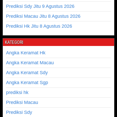
Prediksi Sdy Jitu 9 Agustus 2026
Prediksi Macau Jitu 8 Agustus 2026
Prediksi Hk Jitu 8 Agustus 2026
KATEGORI
Angka Keramat Hk
Angka Keramat Macau
Angka Keramat Sdy
Angka Keramat Sgp
prediksi hk
Prediksi Macau
Prediksi Sdy