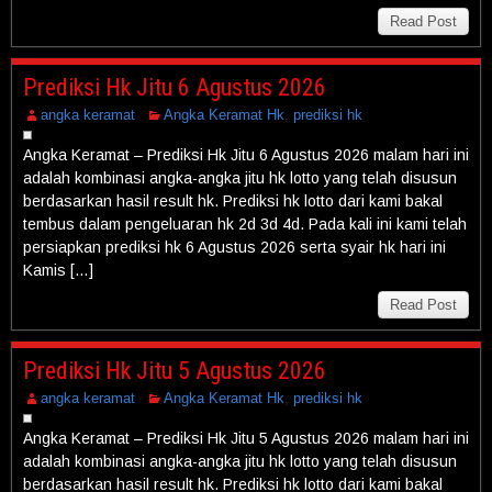
Read Post
Prediksi Hk Jitu 6 Agustus 2026
angka keramat
Angka Keramat Hk
,
prediksi hk
Angka Keramat – Prediksi Hk Jitu 6 Agustus 2026 malam hari ini
adalah kombinasi angka-angka jitu hk lotto yang telah disusun
berdasarkan hasil result hk. Prediksi hk lotto dari kami bakal
tembus dalam pengeluaran hk 2d 3d 4d. Pada kali ini kami telah
persiapkan prediksi hk 6 Agustus 2026 serta syair hk hari ini
Kamis […]
Read Post
Prediksi Hk Jitu 5 Agustus 2026
angka keramat
Angka Keramat Hk
,
prediksi hk
Angka Keramat – Prediksi Hk Jitu 5 Agustus 2026 malam hari ini
adalah kombinasi angka-angka jitu hk lotto yang telah disusun
berdasarkan hasil result hk. Prediksi hk lotto dari kami bakal