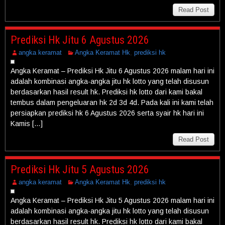
Read Post
Prediksi Hk Jitu 6 Agustus 2026
angka keramat
Angka Keramat Hk
,
prediksi hk
Angka Keramat – Prediksi Hk Jitu 6 Agustus 2026 malam hari ini
adalah kombinasi angka-angka jitu hk lotto yang telah disusun
berdasarkan hasil result hk. Prediksi hk lotto dari kami bakal
tembus dalam pengeluaran hk 2d 3d 4d. Pada kali ini kami telah
persiapkan prediksi hk 6 Agustus 2026 serta syair hk hari ini
Kamis […]
Read Post
Prediksi Hk Jitu 5 Agustus 2026
angka keramat
Angka Keramat Hk
,
prediksi hk
Angka Keramat – Prediksi Hk Jitu 5 Agustus 2026 malam hari ini
adalah kombinasi angka-angka jitu hk lotto yang telah disusun
berdasarkan hasil result hk. Prediksi hk lotto dari kami bakal