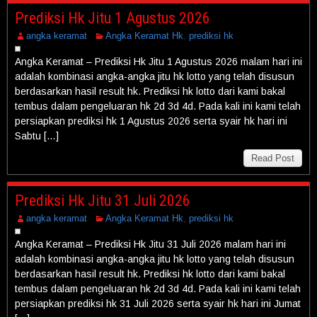
Prediksi Hk Jitu 1 Agustus 2026
angka keramat
Angka Keramat Hk
,
prediksi hk
Angka Keramat – Prediksi Hk Jitu 1 Agustus 2026 malam hari ini
adalah kombinasi angka-angka jitu hk lotto yang telah disusun
berdasarkan hasil result hk. Prediksi hk lotto dari kami bakal
tembus dalam pengeluaran hk 2d 3d 4d. Pada kali ini kami telah
persiapkan prediksi hk 1 Agustus 2026 serta syair hk hari ini
Sabtu […]
Read Post
Prediksi Hk Jitu 31 Juli 2026
angka keramat
Angka Keramat Hk
,
prediksi hk
Angka Keramat – Prediksi Hk Jitu 31 Juli 2026 malam hari ini
adalah kombinasi angka-angka jitu hk lotto yang telah disusun
berdasarkan hasil result hk. Prediksi hk lotto dari kami bakal
tembus dalam pengeluaran hk 2d 3d 4d. Pada kali ini kami telah
persiapkan prediksi hk 31 Juli 2026 serta syair hk hari ini Jumat