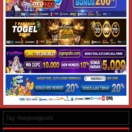
Tag:
Hongkongpools