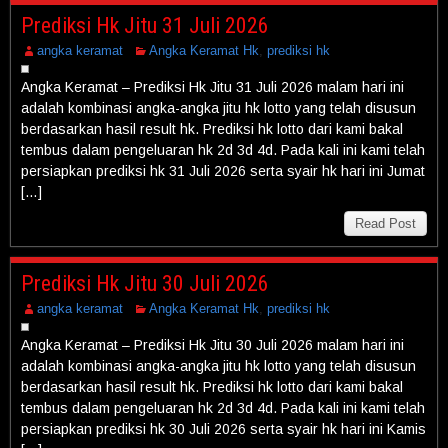
Prediksi Hk Jitu 31 Juli 2026
angka keramat
Angka Keramat Hk
,
prediksi hk
Angka Keramat – Prediksi Hk Jitu 31 Juli 2026 malam hari ini
adalah kombinasi angka-angka jitu hk lotto yang telah disusun
berdasarkan hasil result hk. Prediksi hk lotto dari kami bakal
tembus dalam pengeluaran hk 2d 3d 4d. Pada kali ini kami telah
persiapkan prediksi hk 31 Juli 2026 serta syair hk hari ini Jumat
[…]
Read Post
Prediksi Hk Jitu 30 Juli 2026
angka keramat
Angka Keramat Hk
,
prediksi hk
Angka Keramat – Prediksi Hk Jitu 30 Juli 2026 malam hari ini
adalah kombinasi angka-angka jitu hk lotto yang telah disusun
berdasarkan hasil result hk. Prediksi hk lotto dari kami bakal
tembus dalam pengeluaran hk 2d 3d 4d. Pada kali ini kami telah
persiapkan prediksi hk 30 Juli 2026 serta syair hk hari ini Kamis