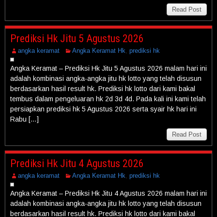
Read Post
Prediksi Hk Jitu 5 Agustus 2026
angka keramat
Angka Keramat Hk
,
prediksi hk
Angka Keramat – Prediksi Hk Jitu 5 Agustus 2026 malam hari ini
adalah kombinasi angka-angka jitu hk lotto yang telah disusun
berdasarkan hasil result hk. Prediksi hk lotto dari kami bakal
tembus dalam pengeluaran hk 2d 3d 4d. Pada kali ini kami telah
persiapkan prediksi hk 5 Agustus 2026 serta syair hk hari ini
Rabu […]
Read Post
Prediksi Hk Jitu 4 Agustus 2026
angka keramat
Angka Keramat Hk
,
prediksi hk
Angka Keramat – Prediksi Hk Jitu 4 Agustus 2026 malam hari ini
adalah kombinasi angka-angka jitu hk lotto yang telah disusun
berdasarkan hasil result hk. Prediksi hk lotto dari kami bakal