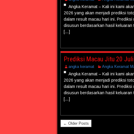
Angka Keramat – Kali ini kami aka
2026 yang akan menjadi prediksi tot
dalam result macau hari ini. Predik
disusun berdasarkan hasil keluaran t
[…]
Prediksi Macau Jitu 20 Jul
angka keramat
Angka Keramat M
Angka Keramat – Kali ini kami aka
2026 yang akan menjadi prediksi tot
dalam result macau hari ini. Predik
disusun berdasarkan hasil keluaran t
[…]
← Older Posts