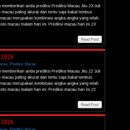
n memberikan anda prediksi Prediksi Macau Jitu 23 Juli
o macau paling akurat dan tentu saja bakal tembus
si macau merupakan kombinasi angka-angka yang telah
oto macau malam hari ini. Prediksi macau hari ini 23
Read Post
i 2026
acau
,
Prediksi Macau
n memberikan anda prediksi Prediksi Macau Jitu 22 Juli
o macau paling akurat dan tentu saja bakal tembus
si macau merupakan kombinasi angka-angka yang telah
oto macau malam hari ini. Prediksi macau hari ini 22
Read Post
i 2026
acau
,
Prediksi Macau