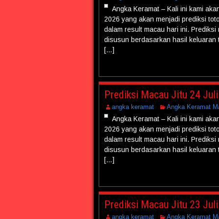
Angka Keramat – Kali ini kami aka
2026 yang akan menjadi prediksi tot
dalam result macau hari ini. Predik
disusun berdasarkan hasil keluaran t
[…]
Prediksi Macau Jitu 24 Jul
angka keramat
Angka Keramat M
Angka Keramat – Kali ini kami aka
2026 yang akan menjadi prediksi tot
dalam result macau hari ini. Predik
disusun berdasarkan hasil keluaran t
[…]
Prediksi Macau Jitu 23 Jul
angka keramat
Angka Keramat M