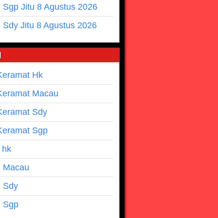
i Sgp Jitu 8 Agustus 2026
i Sdy Jitu 8 Agustus 2026
I
Keramat Hk
Keramat Macau
Keramat Sdy
Keramat Sgp
 hk
i Macau
i Sdy
i Sgp