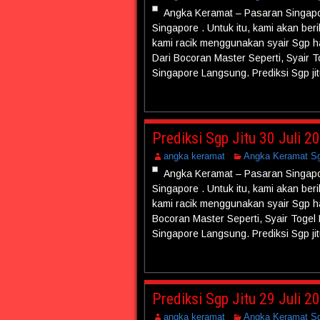
Angka Keramat – Pasaran Singapo
Singapore . Untuk itu, kami akan be
kami racik menggunakan syair Sgp ha
Dari Bocoran Master Seperti, Syair T
Singapore Langsung. Prediksi Sgp ji
Prediksi Sgp Jitu 30 Juli 2
angka keramat
Angka Keramat S
Angka Keramat – Pasaran Singapo
Singapore . Untuk itu, kami akan ber
kami racik menggunakan syair Sgp har
Bocoran Master Seperti, Syair Togel
Singapore Langsung. Prediksi Sgp ji
Prediksi Sgp Jitu 29 Juli 2
angka keramat
Angka Keramat S