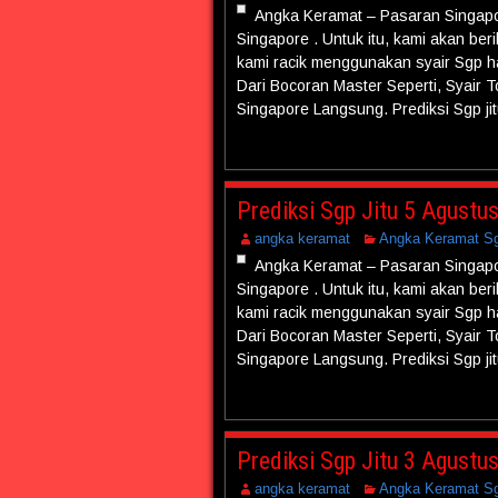
Angka Keramat – Pasaran Singapo
Singapore . Untuk itu, kami akan be
kami racik menggunakan syair Sgp ha
Dari Bocoran Master Seperti, Syair T
Singapore Langsung. Prediksi Sgp ji
Prediksi Sgp Jitu 5 Agustu
angka keramat
Angka Keramat S
Angka Keramat – Pasaran Singapo
Singapore . Untuk itu, kami akan be
kami racik menggunakan syair Sgp ha
Dari Bocoran Master Seperti, Syair T
Singapore Langsung. Prediksi Sgp ji
Prediksi Sgp Jitu 3 Agustu
angka keramat
Angka Keramat S