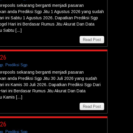
repools sekarang berganti menjadi pasaran
rikan anda Prediksi Sgp Jitu 1 Agustus 2026 yang sudah
ri ini Sabtu 1 Agustus 2026. Dapatkan Prediksi Sgp
ogel Hari ini Berdasar Rumus Jitu Akurat Dan Data
tu Sabtu […]
Read Post
026
gp
,
Prediksi Sgp
repools sekarang berganti menjadi pasaran
ikan anda Prediksi Sgp Jitu 30 Juli 2026 yang sudah
i ini Kamis 30 Juli 2026. Dapatkan Prediksi Sgp Dari
 Hari ini Berdasar Rumus Jitu Akurat Dan Data
tu Kamis […]
Read Post
026
gp
,
Prediksi Sgp