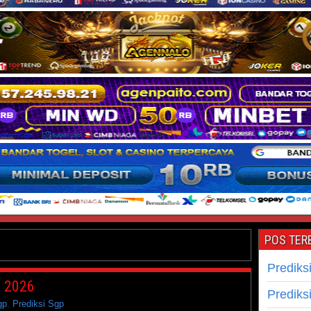
POS TER
Prediks
s 2026
Prediks
gp
,
Prediksi Sgp