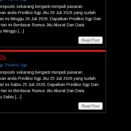
repools sekarang berganti menjadi pasaran
ikan anda Prediksi Sgp Jitu 26 Juli 2026 yang sudah
ri ini Minggu 26 Juli 2026. Dapatkan Prediksi Sgp Dari
 Hari ini Berdasar Rumus Jitu Akurat Dan Data
tu Minggu […]
Read Post
026
gp
,
Prediksi Sgp
repools sekarang berganti menjadi pasaran
ikan anda Prediksi Sgp Jitu 25 Juli 2026 yang sudah
i ini Sabtu 25 Juli 2026. Dapatkan Prediksi Sgp Dari
 Hari ini Berdasar Rumus Jitu Akurat Dan Data
tu Sabtu […]
Read Post