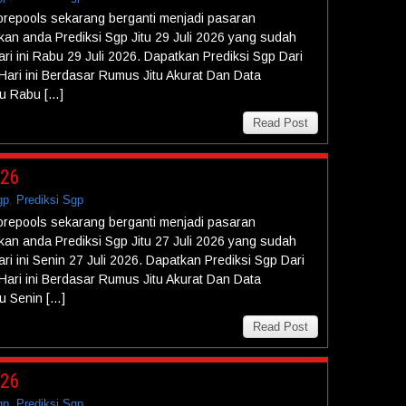
repools sekarang berganti menjadi pasaran
ikan anda Prediksi Sgp Jitu 29 Juli 2026 yang sudah
ri ini Rabu 29 Juli 2026. Dapatkan Prediksi Sgp Dari
 Hari ini Berdasar Rumus Jitu Akurat Dan Data
tu Rabu […]
Read Post
026
gp
,
Prediksi Sgp
repools sekarang berganti menjadi pasaran
ikan anda Prediksi Sgp Jitu 27 Juli 2026 yang sudah
i ini Senin 27 Juli 2026. Dapatkan Prediksi Sgp Dari
 Hari ini Berdasar Rumus Jitu Akurat Dan Data
tu Senin […]
Read Post
026
gp
,
Prediksi Sgp