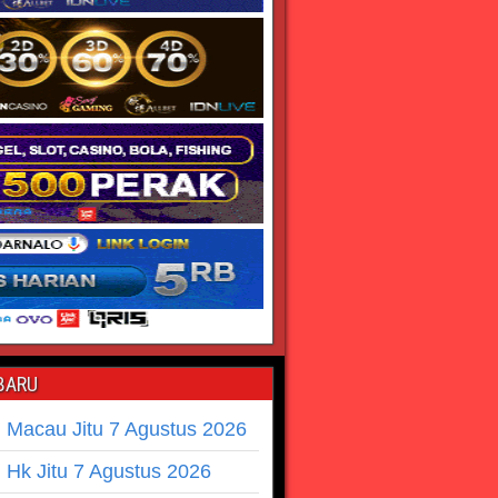
BARU
i Macau Jitu 7 Agustus 2026
i Hk Jitu 7 Agustus 2026