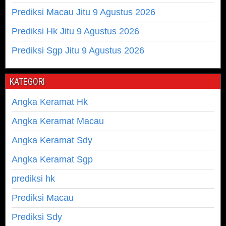
Prediksi Macau Jitu 9 Agustus 2026
Prediksi Hk Jitu 9 Agustus 2026
Prediksi Sgp Jitu 9 Agustus 2026
KATEGORI
Angka Keramat Hk
Angka Keramat Macau
Angka Keramat Sdy
Angka Keramat Sgp
prediksi hk
Prediksi Macau
Prediksi Sdy