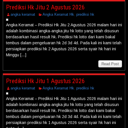
Prediksi Hk Jitu 2 Agustus 2026
angka keramat
Angka Keramat Hk
,
prediksi hk
Angka Keramat – Prediksi Hk Jitu 2 Agustus 2026 malam hari ini
adalah kombinasi angka-angka jitu hk lotto yang telah disusun
berdasarkan hasil result hk. Prediksi hk lotto dari kami bakal
tembus dalam pengeluaran hk 2d 3d 4d. Pada kali ini kami telah
persiapkan prediksi hk 2 Agustus 2026 serta syair hk hari ini
Minggu […]
Read Post
Prediksi Hk Jitu 1 Agustus 2026
angka keramat
Angka Keramat Hk
,
prediksi hk
Angka Keramat – Prediksi Hk Jitu 1 Agustus 2026 malam hari ini
adalah kombinasi angka-angka jitu hk lotto yang telah disusun
berdasarkan hasil result hk. Prediksi hk lotto dari kami bakal
tembus dalam pengeluaran hk 2d 3d 4d. Pada kali ini kami telah
persiapkan prediksi hk 1 Agustus 2026 serta syair hk hari ini