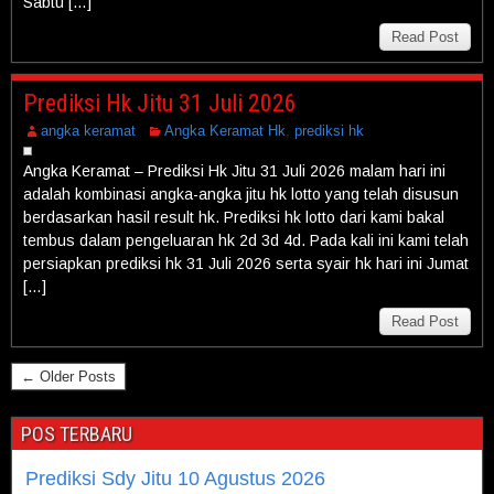
Sabtu […]
Read Post
Prediksi Hk Jitu 31 Juli 2026
angka keramat
Angka Keramat Hk
,
prediksi hk
Angka Keramat – Prediksi Hk Jitu 31 Juli 2026 malam hari ini
adalah kombinasi angka-angka jitu hk lotto yang telah disusun
berdasarkan hasil result hk. Prediksi hk lotto dari kami bakal
tembus dalam pengeluaran hk 2d 3d 4d. Pada kali ini kami telah
persiapkan prediksi hk 31 Juli 2026 serta syair hk hari ini Jumat
[…]
Read Post
← Older Posts
POS TERBARU
Prediksi Sdy Jitu 10 Agustus 2026