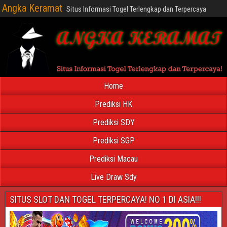
Angka Keramat
Situs Informasi Togel Terlengkap dan Terpercaya
Home
Prediksi HK
Prediksi SDY
Prediksi SGP
Prediksi Macau
Live Draw Sdy
SITUS SLOT DAN TOGEL TERPERCAYA! NO 1 DI ASIA!!!