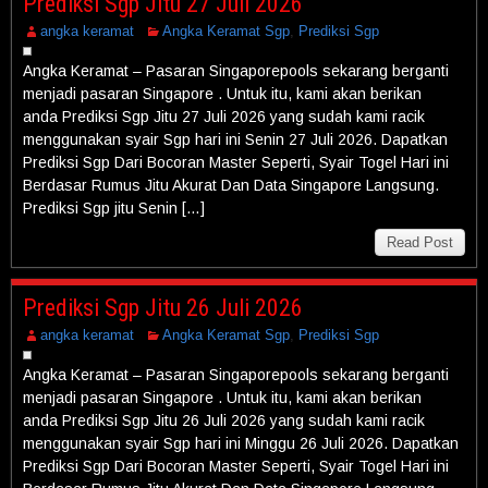
Prediksi Sgp Jitu 27 Juli 2026
angka keramat
Angka Keramat Sgp
,
Prediksi Sgp
Angka Keramat – Pasaran Singaporepools sekarang berganti
menjadi pasaran Singapore . Untuk itu, kami akan berikan
anda Prediksi Sgp Jitu 27 Juli 2026 yang sudah kami racik
menggunakan syair Sgp hari ini Senin 27 Juli 2026. Dapatkan
Prediksi Sgp Dari Bocoran Master Seperti, Syair Togel Hari ini
Berdasar Rumus Jitu Akurat Dan Data Singapore Langsung.
Prediksi Sgp jitu Senin […]
Read Post
Prediksi Sgp Jitu 26 Juli 2026
angka keramat
Angka Keramat Sgp
,
Prediksi Sgp
Angka Keramat – Pasaran Singaporepools sekarang berganti
menjadi pasaran Singapore . Untuk itu, kami akan berikan
anda Prediksi Sgp Jitu 26 Juli 2026 yang sudah kami racik
menggunakan syair Sgp hari ini Minggu 26 Juli 2026. Dapatkan
Prediksi Sgp Dari Bocoran Master Seperti, Syair Togel Hari ini