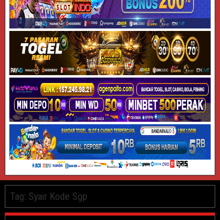
Tag:
Syair Kode Sgp