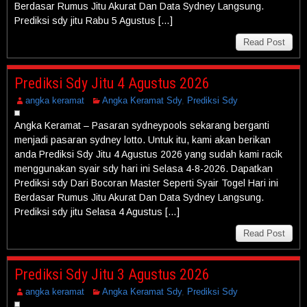
Berdasar Rumus Jitu Akurat Dan Data Sydney Langsung.
Prediksi sdy jitu Rabu 5 Agustus […]
Read Post
Prediksi Sdy Jitu 4 Agustus 2026
angka keramat
Angka Keramat Sdy
,
Prediksi Sdy
Angka Keramat – Pasaran sydneypools sekarang berganti
menjadi pasaran sydney lotto. Untuk itu, kami akan berikan
anda Prediksi Sdy Jitu 4 Agustus 2026 yang sudah kami racik
menggunakan syair sdy hari ini Selasa 4-8-2026. Dapatkan
Prediksi sdy Dari Bocoran Master Seperti Syair Togel Hari ini
Berdasar Rumus Jitu Akurat Dan Data Sydney Langsung.
Prediksi sdy jitu Selasa 4 Agustus […]
Read Post
Prediksi Sdy Jitu 3 Agustus 2026
angka keramat
Angka Keramat Sdy
,
Prediksi Sdy