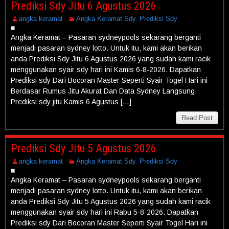
Prediksi Sdy Jitu 6 Agustus 2026
angka keramat
Angka Keramat Sdy
,
Prediksi Sdy
Angka Keramat – Pasaran sydneypools sekarang berganti
menjadi pasaran sydney lotto. Untuk itu, kami akan berikan
anda Prediksi Sdy Jitu 6 Agustus 2026 yang sudah kami racik
menggunakan syair sdy hari ini Kamis 6-8-2026. Dapatkan
Prediksi sdy Dari Bocoran Master Seperti Syair Togel Hari ini
Berdasar Rumus Jitu Akurat Dan Data Sydney Langsung.
Prediksi sdy jitu Kamis 6 Agustus […]
Read Post
Prediksi Sdy Jitu 5 Agustus 2026
angka keramat
Angka Keramat Sdy
,
Prediksi Sdy
Angka Keramat – Pasaran sydneypools sekarang berganti
menjadi pasaran sydney lotto. Untuk itu, kami akan berikan
anda Prediksi Sdy Jitu 5 Agustus 2026 yang sudah kami racik
menggunakan syair sdy hari ini Rabu 5-8-2026. Dapatkan
Prediksi sdy Dari Bocoran Master Seperti Syair Togel Hari ini