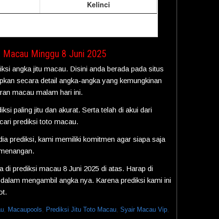
o Macau Minggu 8 Juni 2025
si angka jitu macau. Disini anda berada pada situs
iapkan secara detail angka-angka yang kemungkinan
ran macau malam hari ini.
si paling jitu dan akurat. Serta telah di akui dari
ri prediksi toto macau.
ia prediksi, kami memiliki komitmen agar siapa saja
emenangan.
di prediksi macau 8 Juni 2025 di atas. Harap di
lagi dalam mengambil angka nya. Karena prediksi kami ini
ot.
au
,
Macaupools
,
Prediksi Jitu Toto Macau
,
Syair Macau Vip
,