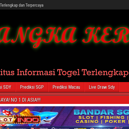
 Terlengkap dan Terpercaya
si SDY
Prediksi SGP
Prediksi Macau
Live Draw Sdy
A! NO 1 DI ASIA!!!