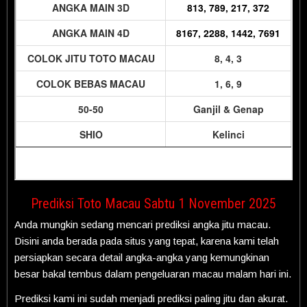
Prediksi Toto Macau Sabtu 1 November 2025
Anda mungkin sedang mencari prediksi angka jitu macau.
Disini anda berada pada situs yang tepat, karena kami telah
persiapkan secara detail angka-angka yang kemungkinan
besar bakal tembus dalam pengeluaran macau malam hari ini.
Prediksi kami ini sudah menjadi prediksi paling jitu dan akurat.