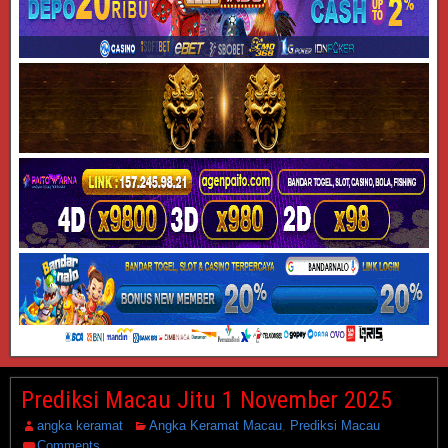
Prediksi Macau Jitu 1 November 2025
angka keramat
Angka Keramat Macau
,
Prediksi Macau
Comments