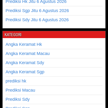
Prediksi Hk Jitu 6 Agustus 2026
Prediksi Sgp Jitu 6 Agustus 2026
Prediksi Sdy Jitu 6 Agustus 2026
KATEGORI
Angka Keramat Hk
Angka Keramat Macau
Angka Keramat Sdy
Angka Keramat Sgp
prediksi hk
Prediksi Macau
Prediksi Sdy