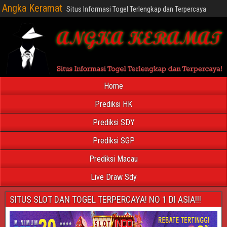
Angka Keramat
Situs Informasi Togel Terlengkap dan Terpercaya
Home
Prediksi HK
Prediksi SDY
Prediksi SGP
Prediksi Macau
Live Draw Sdy
SITUS SLOT DAN TOGEL TERPERCAYA! NO 1 DI ASIA!!!