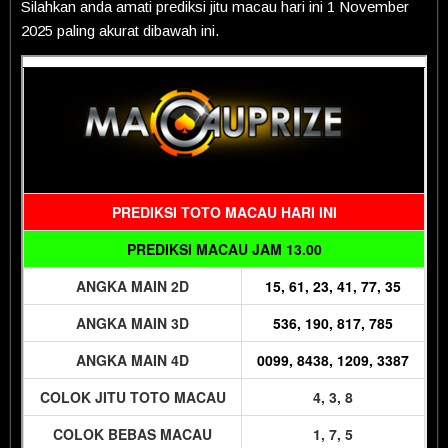
Silahkan anda amati prediksi jitu macau hari ini 1 November
2025 paling akurat dibawah ini.