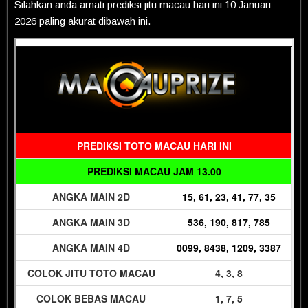
Silahkan anda amati prediksi jitu macau hari ini 10 Januari
2026 paling akurat dibawah ini.