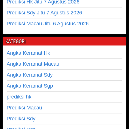
Prediksi Hk Jitu 7 Agustus 2026
Prediksi Sdy Jitu 7 Agustus 2026
Prediksi Macau Jitu 6 Agustus 2026
KATEGORI
Angka Keramat Hk
Angka Keramat Macau
Angka Keramat Sdy
Angka Keramat Sgp
prediksi hk
Prediksi Macau
Prediksi Sdy