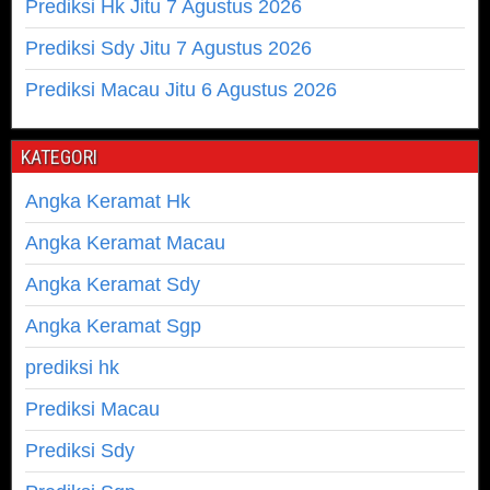
Prediksi Hk Jitu 7 Agustus 2026
Prediksi Sdy Jitu 7 Agustus 2026
Prediksi Macau Jitu 6 Agustus 2026
KATEGORI
Angka Keramat Hk
Angka Keramat Macau
Angka Keramat Sdy
Angka Keramat Sgp
prediksi hk
Prediksi Macau
Prediksi Sdy