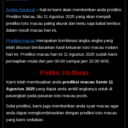
Angka Keramat
– Kali ini kami akan memberikan anda prediksi
Prediksi Macau Jitu 11 Agustus 2025 yang akan menjadi
prediksi toto macau paling akurat dan tentu saja bakal tembus
dalam result macau hari ini.
Prediksi macau
merupakan kombinasi angka-angka yang
telah disusun berdasarkan hasil keluaran toto macau malam
hari ini. Prediksi macau hari ini 11 Agustus 2025 sudah kami
persiapkan mulai dari jam 00.00 sampai jam 23.00 WIB.
Prediksi Jitu Macau
Kami telah membuatkan anda
prediksi macau Senin 11
Agustus 2025
yang dapat anda ambil angkanya untuk di
pasangkan pada pasaran toto macau pools.
Selai prediksi, kami juga memberikan anda syair macau agar
anda dapat mengkombinasikan dengan prediksi toto macau
yang kami sediakan.