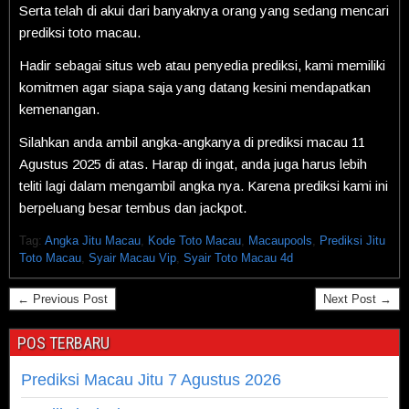
Serta telah di akui dari banyaknya orang yang sedang mencari
prediksi toto macau.
Hadir sebagai situs web atau penyedia prediksi, kami memiliki
komitmen agar siapa saja yang datang kesini mendapatkan
kemenangan.
Silahkan anda ambil angka-angkanya di prediksi macau 11
Agustus 2025 di atas. Harap di ingat, anda juga harus lebih
teliti lagi dalam mengambil angka nya. Karena prediksi kami ini
berpeluang besar tembus dan jackpot.
Tag:
Angka Jitu Macau
,
Kode Toto Macau
,
Macaupools
,
Prediksi Jitu
Toto Macau
,
Syair Macau Vip
,
Syair Toto Macau 4d
← Previous Post
Next Post →
POS TERBARU
Prediksi Macau Jitu 7 Agustus 2026