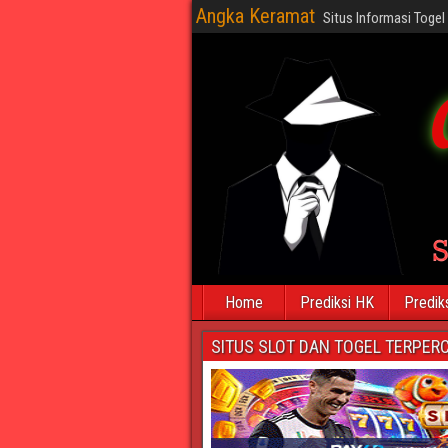
Angka Keramat
Situs Informasi Togel
Home
Prediksi HK
Predik
SITUS SLOT DAN TOGEL TERPERCAY