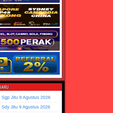
BARU
i Sgp Jitu 9 Agustus 2026
i Sdy Jitu 9 Agustus 2026