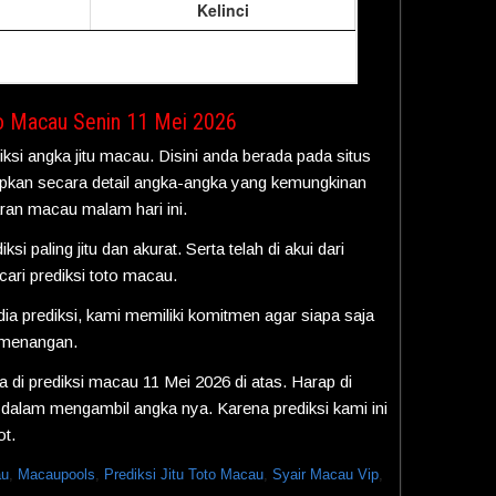
to Macau Senin 11 Mei 2026
si angka jitu macau. Disini anda berada pada situs
iapkan secara detail angka-angka yang kemungkinan
ran macau malam hari ini.
si paling jitu dan akurat. Serta telah di akui dari
ri prediksi toto macau.
ia prediksi, kami memiliki komitmen agar siapa saja
emenangan.
 di prediksi macau 11 Mei 2026 di atas. Harap di
lagi dalam mengambil angka nya. Karena prediksi kami ini
ot.
au
,
Macaupools
,
Prediksi Jitu Toto Macau
,
Syair Macau Vip
,