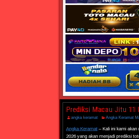
Prediksi Macau Jitu 11
angka keramat
Angka Keramat M
Angka Keramat
– Kali ini kami akan
2026 yang akan menjadi prediksi tot