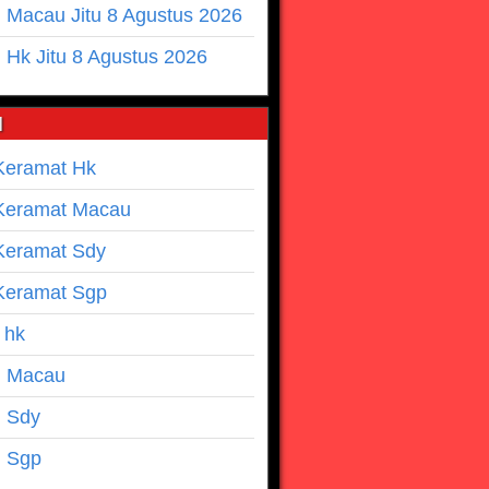
i Macau Jitu 8 Agustus 2026
i Hk Jitu 8 Agustus 2026
I
Keramat Hk
Keramat Macau
Keramat Sdy
Keramat Sgp
 hk
i Macau
i Sdy
i Sgp