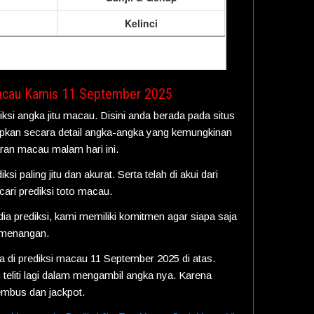
Macau Kamis 11 September 2025
si angka jitu macau. Disini anda berada pada situs
iapkan secara detail angka-angka yang kemungkinan
ran macau malam hari ini.
si paling jitu dan akurat. Serta telah di akui dari
ri prediksi toto macau.
ia prediksi, kami memiliki komitmen agar siapa saja
emenangan.
 di prediksi macau 11 September 2025 di atas.
h teliti lagi dalam mengambil angka nya. Karena
tembus dan jackpot.