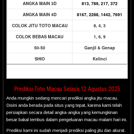
Prediksi Toto Macau Selasa 12 Agustus 2025
Anda mungkin sedang mencari prediksi angka jitu macau.
Disini anda berada pada situs yang tepat, karena kami telah
persiapkan secara detail angka-angka yang kemungkinan
besar bakal tembus dalam pengeluaran macau malam hari ini.
Prediksi kami ini sudah menjadi prediksi paling jitu dan akurat.