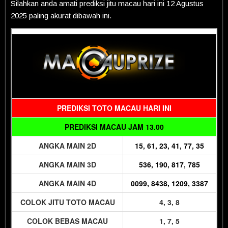
Silahkan anda amati prediksi jitu macau hari ini 12 Agustus
2025 paling akurat dibawah ini.