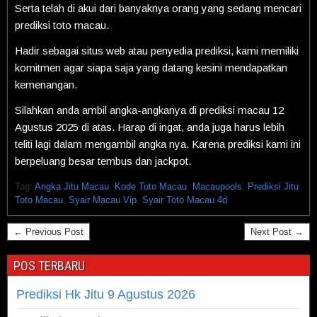
Serta telah di akui dari banyaknya orang yang sedang mencari
prediksi toto macau.
Hadir sebagai situs web atau penyedia prediksi, kami memiliki
komitmen agar siapa saja yang datang kesini mendapatkan
kemenangan.
Silahkan anda ambil angka-angkanya di prediksi macau 12
Agustus 2025 di atas. Harap di ingat, anda juga harus lebih
teliti lagi dalam mengambil angka nya. Karena prediksi kami ini
berpeluang besar tembus dan jackpot.
Tag:
Angka Jitu Macau
,
Kode Toto Macau
,
Macaupools
,
Prediksi Jitu
Toto Macau
,
Syair Macau Vip
,
Syair Toto Macau 4d
← Previous Post
Next Post →
POS TERBARU
Prediksi Hk Jitu 9 Agustus 2026