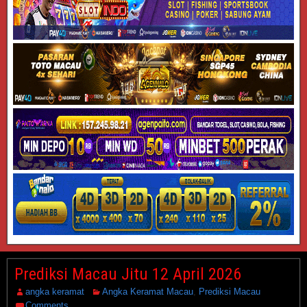
Prediksi Macau Jitu 12 April 2026
angka keramat
Angka Keramat Macau
,
Prediksi Macau
Comments