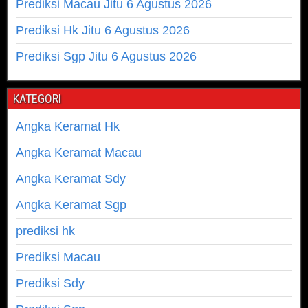
Prediksi Macau Jitu 6 Agustus 2026
Prediksi Hk Jitu 6 Agustus 2026
Prediksi Sgp Jitu 6 Agustus 2026
KATEGORI
Angka Keramat Hk
Angka Keramat Macau
Angka Keramat Sdy
Angka Keramat Sgp
prediksi hk
Prediksi Macau
Prediksi Sdy