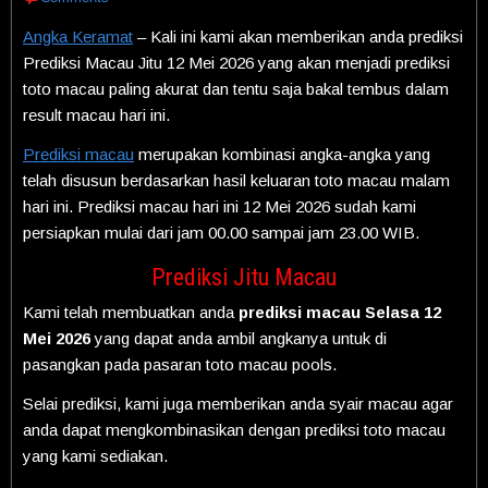
Angka Keramat
– Kali ini kami akan memberikan anda prediksi
Prediksi Macau Jitu 12 Mei 2026 yang akan menjadi prediksi
toto macau paling akurat dan tentu saja bakal tembus dalam
result macau hari ini.
Prediksi macau
merupakan kombinasi angka-angka yang
telah disusun berdasarkan hasil keluaran toto macau malam
hari ini. Prediksi macau hari ini 12 Mei 2026 sudah kami
persiapkan mulai dari jam 00.00 sampai jam 23.00 WIB.
Prediksi Jitu Macau
Kami telah membuatkan anda
prediksi macau Selasa 12
Mei 2026
yang dapat anda ambil angkanya untuk di
pasangkan pada pasaran toto macau pools.
Selai prediksi, kami juga memberikan anda syair macau agar
anda dapat mengkombinasikan dengan prediksi toto macau
yang kami sediakan.