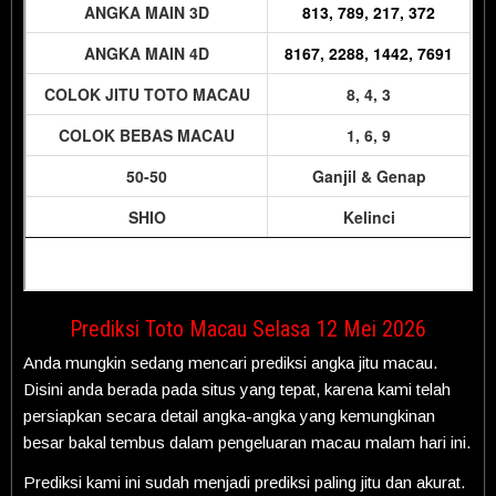
Prediksi Toto Macau Selasa 12 Mei 2026
Anda mungkin sedang mencari prediksi angka jitu macau.
Disini anda berada pada situs yang tepat, karena kami telah
persiapkan secara detail angka-angka yang kemungkinan
besar bakal tembus dalam pengeluaran macau malam hari ini.
Prediksi kami ini sudah menjadi prediksi paling jitu dan akurat.