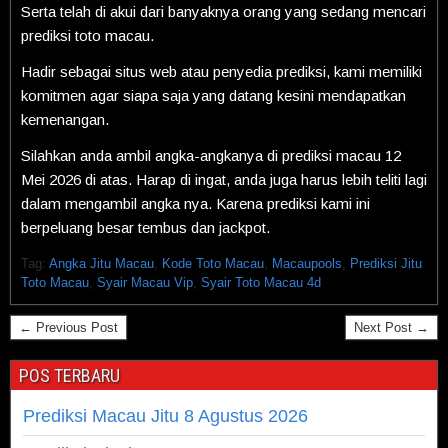
Serta telah di akui dari banyaknya orang yang sedang mencari
prediksi toto macau.
Hadir sebagai situs web atau penyedia prediksi, kami memiliki
komitmen agar siapa saja yang datang kesini mendapatkan
kemenangan.
Silahkan anda ambil angka-angkanya di prediksi macau 12
Mei 2026 di atas. Harap di ingat, anda juga harus lebih teliti lagi
dalam mengambil angka nya. Karena prediksi kami ini
berpeluang besar tembus dan jackpot.
Tag:
Angka Jitu Macau
,
Kode Toto Macau
,
Macaupools
,
Prediksi Jitu
Toto Macau
,
Syair Macau Vip
,
Syair Toto Macau 4d
← Previous Post
Next Post →
POS TERBARU
Prediksi Macau Jitu 8 Agustus 2026