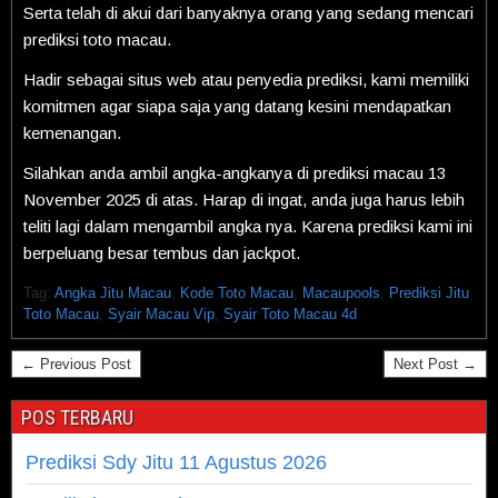
Serta telah di akui dari banyaknya orang yang sedang mencari
prediksi toto macau.
Hadir sebagai situs web atau penyedia prediksi, kami memiliki
komitmen agar siapa saja yang datang kesini mendapatkan
kemenangan.
Silahkan anda ambil angka-angkanya di prediksi macau 13
November 2025 di atas. Harap di ingat, anda juga harus lebih
teliti lagi dalam mengambil angka nya. Karena prediksi kami ini
berpeluang besar tembus dan jackpot.
Tag:
Angka Jitu Macau
,
Kode Toto Macau
,
Macaupools
,
Prediksi Jitu
Toto Macau
,
Syair Macau Vip
,
Syair Toto Macau 4d
← Previous Post
Next Post →
POS TERBARU
Prediksi Sdy Jitu 11 Agustus 2026