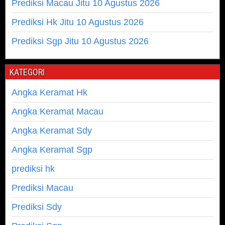
Prediksi Macau Jitu 10 Agustus 2026
Prediksi Hk Jitu 10 Agustus 2026
Prediksi Sgp Jitu 10 Agustus 2026
KATEGORI
Angka Keramat Hk
Angka Keramat Macau
Angka Keramat Sdy
Angka Keramat Sgp
prediksi hk
Prediksi Macau
Prediksi Sdy