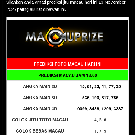
Silahkan anda amati prediksi jitu macau hari ini 13 November
2025 paling akurat dibawah ini.