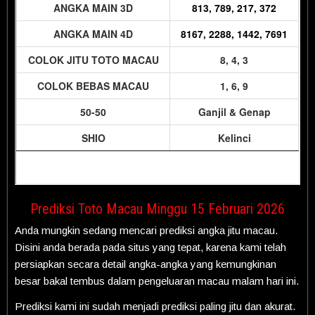
Prediksi Toto Macau Minggu 15 Februari 2026
Anda mungkin sedang mencari prediksi angka jitu macau.
Disini anda berada pada situs yang tepat, karena kami telah
persiapkan secara detail angka-angka yang kemungkinan
besar bakal tembus dalam pengeluaran macau malam hari ini.
Prediksi kami ini sudah menjadi prediksi paling jitu dan akurat.