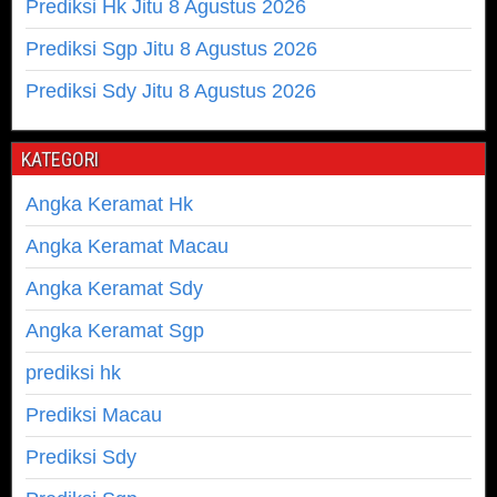
Prediksi Hk Jitu 8 Agustus 2026
Prediksi Sgp Jitu 8 Agustus 2026
Prediksi Sdy Jitu 8 Agustus 2026
KATEGORI
Angka Keramat Hk
Angka Keramat Macau
Angka Keramat Sdy
Angka Keramat Sgp
prediksi hk
Prediksi Macau
Prediksi Sdy