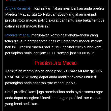
Angka Keramat
– Kali ini kami akan memberikan anda prediksi
Prediksi Macau Jitu 15 Februari 2026 yang akan menjadi
prediksi toto macau paling akurat dan tentu saja bakal tembus
dalam result macau hari ini.
Prediksi macau
merupakan kombinasi angka-angka yang
telah disusun berdasarkan hasil keluaran toto macau malam
hari ini. Prediksi macau hari ini 15 Februari 2026 sudah kami
persiapkan mulai dari jam 00.00 sampai jam 23.00 WIB.
Prediksi Jitu Macau
Kami telah membuatkan anda
prediksi macau Minggu 15
Februari 2026
yang dapat anda ambil angkanya untuk di
pasangkan pada pasaran toto macau pools.
Selai prediksi, kami juga memberikan anda syair macau agar
anda dapat mengkombinasikan dengan prediksi toto macau
yang kami sediakan.