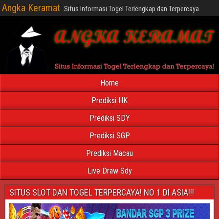
Angka Keramat
Situs Informasi Togel Terlengkap dan Terpercaya
Home
Prediksi HK
Prediksi SDY
Prediksi SGP
Prediksi Macau
Live Draw Sdy
SITUS SLOT DAN TOGEL TERPERCAYA! NO 1 DI ASIA!!!