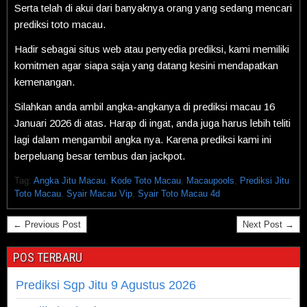
Serta telah di akui dari banyaknya orang yang sedang mencari
prediksi toto macau.
Hadir sebagai situs web atau penyedia prediksi, kami memiliki
komitmen agar siapa saja yang datang kesini mendapatkan
kemenangan.
Silahkan anda ambil angka-angkanya di prediksi macau 16
Januari 2026 di atas. Harap di ingat, anda juga harus lebih teliti
lagi dalam mengambil angka nya. Karena prediksi kami ini
berpeluang besar tembus dan jackpot.
Tag:
Angka Jitu Macau
,
Kode Toto Macau
,
Macaupools
,
Prediksi Jitu
Toto Macau
,
Syair Macau Vip
,
Syair Toto Macau 4d
← Previous Post
Next Post →
POS TERBARU
Prediksi Sgp Jitu 9 Agustus 2026