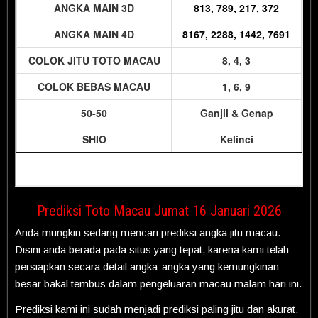
Prediksi Toto Macau Jumat 16 Januari 2026
Anda mungkin sedang mencari prediksi angka jitu macau.
Disini anda berada pada situs yang tepat, karena kami telah
persiapkan secara detail angka-angka yang kemungkinan
besar bakal tembus dalam pengeluaran macau malam hari ini.
Prediksi kami ini sudah menjadi prediksi paling jitu dan akurat.