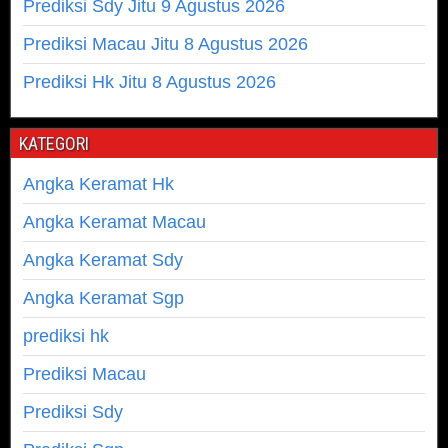
Prediksi Sdy Jitu 9 Agustus 2026
Prediksi Macau Jitu 8 Agustus 2026
Prediksi Hk Jitu 8 Agustus 2026
KATEGORI
Angka Keramat Hk
Angka Keramat Macau
Angka Keramat Sdy
Angka Keramat Sgp
prediksi hk
Prediksi Macau
Prediksi Sdy