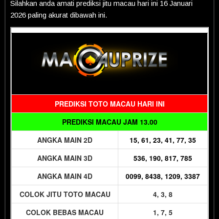
Silahkan anda amati prediksi jitu macau hari ini 16 Januari
2026 paling akurat dibawah ini.