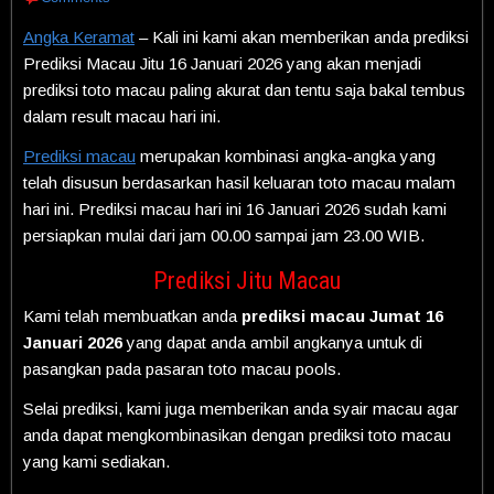
Angka Keramat
– Kali ini kami akan memberikan anda prediksi
Prediksi Macau Jitu 16 Januari 2026 yang akan menjadi
prediksi toto macau paling akurat dan tentu saja bakal tembus
dalam result macau hari ini.
Prediksi macau
merupakan kombinasi angka-angka yang
telah disusun berdasarkan hasil keluaran toto macau malam
hari ini. Prediksi macau hari ini 16 Januari 2026 sudah kami
persiapkan mulai dari jam 00.00 sampai jam 23.00 WIB.
Prediksi Jitu Macau
Kami telah membuatkan anda
prediksi macau Jumat 16
Januari 2026
yang dapat anda ambil angkanya untuk di
pasangkan pada pasaran toto macau pools.
Selai prediksi, kami juga memberikan anda syair macau agar
anda dapat mengkombinasikan dengan prediksi toto macau
yang kami sediakan.