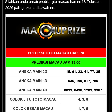
Silahkan anda amati prediksi jitu macau hari ini 18 Februari
2026 paling akurat dibawah ini.