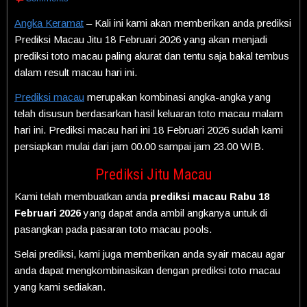
Angka Keramat
– Kali ini kami akan memberikan anda prediksi
Prediksi Macau Jitu 18 Februari 2026 yang akan menjadi
prediksi toto macau paling akurat dan tentu saja bakal tembus
dalam result macau hari ini.
Prediksi macau
merupakan kombinasi angka-angka yang
telah disusun berdasarkan hasil keluaran toto macau malam
hari ini. Prediksi macau hari ini 18 Februari 2026 sudah kami
persiapkan mulai dari jam 00.00 sampai jam 23.00 WIB.
Prediksi Jitu Macau
Kami telah membuatkan anda
prediksi macau Rabu 18
Februari 2026
yang dapat anda ambil angkanya untuk di
pasangkan pada pasaran toto macau pools.
Selai prediksi, kami juga memberikan anda syair macau agar
anda dapat mengkombinasikan dengan prediksi toto macau
yang kami sediakan.