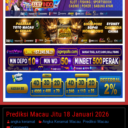
Prediksi Macau Jitu 18 Januari 2026
angka keramat
Angka Keramat Macau
,
Prediksi Macau
Comments