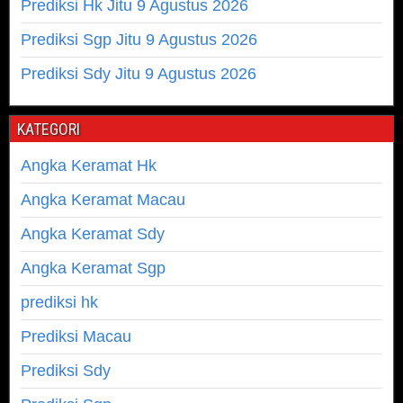
Prediksi Hk Jitu 9 Agustus 2026
Prediksi Sgp Jitu 9 Agustus 2026
Prediksi Sdy Jitu 9 Agustus 2026
KATEGORI
Angka Keramat Hk
Angka Keramat Macau
Angka Keramat Sdy
Angka Keramat Sgp
prediksi hk
Prediksi Macau
Prediksi Sdy