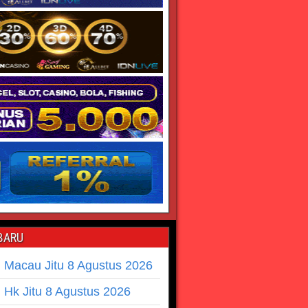
BARU
i Macau Jitu 8 Agustus 2026
i Hk Jitu 8 Agustus 2026