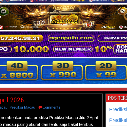
POS TER
pril 2026
acau
,
Prediksi Macau
Comments
Prediks
 memberikan anda prediksi Prediksi Macau Jitu 2 April
Prediks
o macau paling akurat dan tentu saja bakal tembus