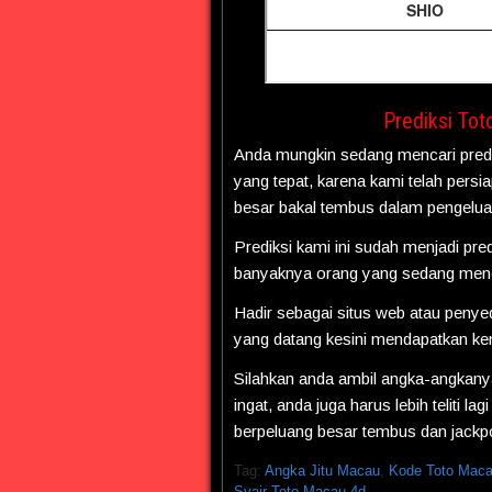
Prediksi To
Anda mungkin sedang mencari predik
yang tepat, karena kami telah pers
besar bakal tembus dalam pengelua
Prediksi kami ini sudah menjadi predik
banyaknya orang yang sedang menca
Hadir sebagai situs web atau penyed
yang datang kesini mendapatkan k
Silahkan anda ambil angka-angkanya 
ingat, anda juga harus lebih teliti 
berpeluang besar tembus dan jackp
Tag:
Angka Jitu Macau
,
Kode Toto Mac
Syair Toto Macau 4d