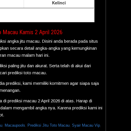
to Macau Kamis 2 April 2026
si angka jitu macau. Disini anda berada pada situs
iapkan secara detail angka-angka yang kemungkinan
ran macau malam hari ini.
si paling jitu dan akurat. Serta telah di akui dari
ri prediksi toto macau.
ia prediksi, kami memiliki komitmen agar siapa saja
emenangan.
di prediksi macau 2 April 2026 di atas. Harap di
lagi dalam mengambil angka nya. Karena prediksi kami ini
ot.
au
,
Macaupools
,
Prediksi Jitu Toto Macau
,
Syair Macau Vip
,