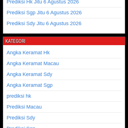
Prediksi Hk Jitu 6 Agustus 2026
Prediksi Sgp Jitu 6 Agustus 2026
Prediksi Sdy Jitu 6 Agustus 2026
KATEGORI
Angka Keramat Hk
Angka Keramat Macau
Angka Keramat Sdy
Angka Keramat Sgp
prediksi hk
Prediksi Macau
Prediksi Sdy