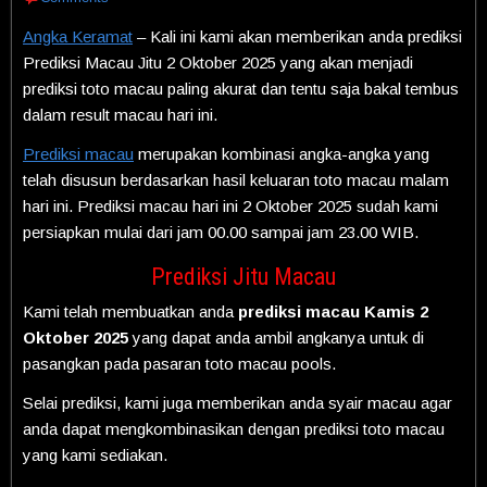
Angka Keramat
– Kali ini kami akan memberikan anda prediksi
Prediksi Macau Jitu 2 Oktober 2025 yang akan menjadi
prediksi toto macau paling akurat dan tentu saja bakal tembus
dalam result macau hari ini.
Prediksi macau
merupakan kombinasi angka-angka yang
telah disusun berdasarkan hasil keluaran toto macau malam
hari ini. Prediksi macau hari ini 2 Oktober 2025 sudah kami
persiapkan mulai dari jam 00.00 sampai jam 23.00 WIB.
Prediksi Jitu Macau
Kami telah membuatkan anda
prediksi macau Kamis 2
Oktober 2025
yang dapat anda ambil angkanya untuk di
pasangkan pada pasaran toto macau pools.
Selai prediksi, kami juga memberikan anda syair macau agar
anda dapat mengkombinasikan dengan prediksi toto macau
yang kami sediakan.