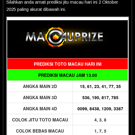
Silahkan anda amati prediksi jitu macau hari ini 2 Oktober
2025 paling akurat dibawah ini.