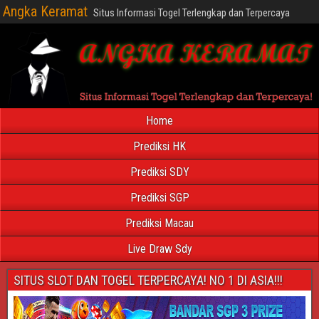
Angka Keramat
Situs Informasi Togel Terlengkap dan Terpercaya
Home
Prediksi HK
Prediksi SDY
Prediksi SGP
Prediksi Macau
Live Draw Sdy
SITUS SLOT DAN TOGEL TERPERCAYA! NO 1 DI ASIA!!!