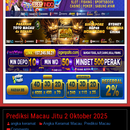
Prediksi Macau Jitu 2 Oktober 2025
angka keramat
Angka Keramat Macau
,
Prediksi Macau
Comments