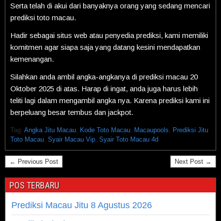
Serta telah di akui dari banyaknya orang yang sedang mencari
prediksi toto macau.
Hadir sebagai situs web atau penyedia prediksi, kami memiliki
komitmen agar siapa saja yang datang kesini mendapatkan
kemenangan.
Silahkan anda ambil angka-angkanya di prediksi macau 20
Oktober 2025 di atas. Harap di ingat, anda juga harus lebih
teliti lagi dalam mengambil angka nya. Karena prediksi kami ini
berpeluang besar tembus dan jackpot.
Tag:
Angka Jitu Macau
,
Kode Toto Macau
,
Macaupools
,
Prediksi Jitu
Toto Macau
,
Syair Macau Vip
,
Syair Toto Macau 4d
← Previous Post
Next Post →
POS TERBARU
Prediksi Macau Jitu 8 Agustus 2026