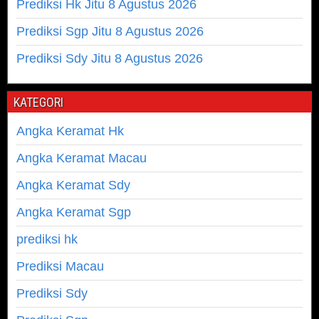
Prediksi Hk Jitu 8 Agustus 2026
Prediksi Sgp Jitu 8 Agustus 2026
Prediksi Sdy Jitu 8 Agustus 2026
KATEGORI
Angka Keramat Hk
Angka Keramat Macau
Angka Keramat Sdy
Angka Keramat Sgp
prediksi hk
Prediksi Macau
Prediksi Sdy