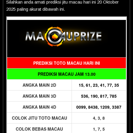
Silahkan anda amati prediksi jitu macau hari ini 20 Oktober
2025 paling akurat dibawah ini.