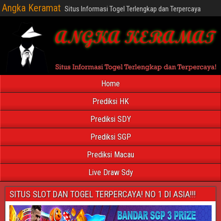
Angka Keramat
Situs Informasi Togel Terlengkap dan Terpercaya
Home
Prediksi HK
Prediksi SDY
Prediksi SGP
Prediksi Macau
Live Draw Sdy
SITUS SLOT DAN TOGEL TERPERCAYA! NO 1 DI ASIA!!!