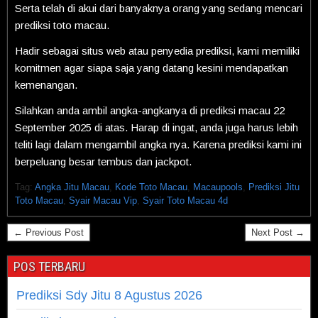
Serta telah di akui dari banyaknya orang yang sedang mencari
prediksi toto macau.
Hadir sebagai situs web atau penyedia prediksi, kami memiliki
komitmen agar siapa saja yang datang kesini mendapatkan
kemenangan.
Silahkan anda ambil angka-angkanya di prediksi macau 22
September 2025 di atas. Harap di ingat, anda juga harus lebih
teliti lagi dalam mengambil angka nya. Karena prediksi kami ini
berpeluang besar tembus dan jackpot.
Tag:
Angka Jitu Macau
,
Kode Toto Macau
,
Macaupools
,
Prediksi Jitu
Toto Macau
,
Syair Macau Vip
,
Syair Toto Macau 4d
← Previous Post
Next Post →
POS TERBARU
Prediksi Sdy Jitu 8 Agustus 2026