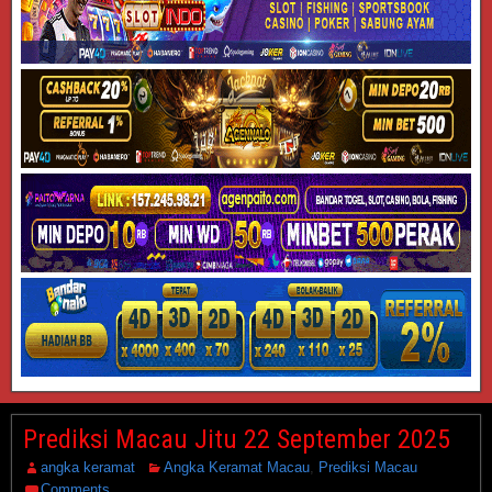
Prediksi Macau Jitu 22 September 2025
angka keramat
Angka Keramat Macau
,
Prediksi Macau
Comments