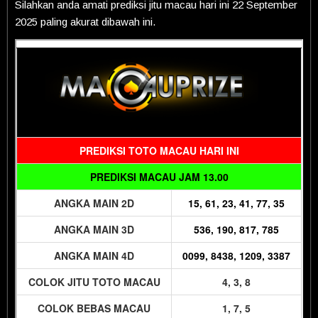
Silahkan anda amati prediksi jitu macau hari ini 22 September
2025 paling akurat dibawah ini.