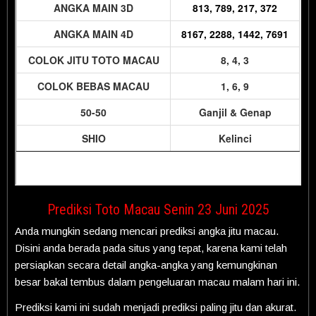
Prediksi Toto Macau Senin 23 Juni 2025
Anda mungkin sedang mencari prediksi angka jitu macau.
Disini anda berada pada situs yang tepat, karena kami telah
persiapkan secara detail angka-angka yang kemungkinan
besar bakal tembus dalam pengeluaran macau malam hari ini.
Prediksi kami ini sudah menjadi prediksi paling jitu dan akurat.