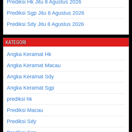
Prediksi Hk Jitu 8 Agustus 2026
Prediksi Sgp Jitu 8 Agustus 2026
Prediksi Sdy Jitu 8 Agustus 2026
KATEGORI
Angka Keramat Hk
Angka Keramat Macau
Angka Keramat Sdy
Angka Keramat Sgp
prediksi hk
Prediksi Macau
Prediksi Sdy