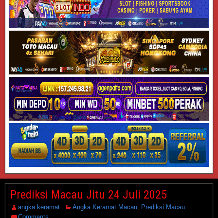
Prediksi Macau Jitu 24 Juli 2025
angka keramat
Angka Keramat Macau
,
Prediksi Macau
Comments