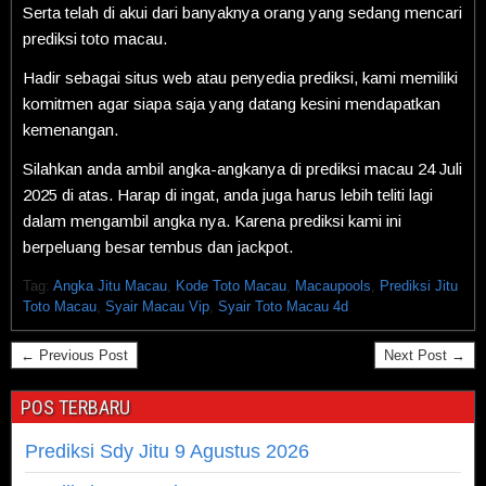
Serta telah di akui dari banyaknya orang yang sedang mencari
prediksi toto macau.
Hadir sebagai situs web atau penyedia prediksi, kami memiliki
komitmen agar siapa saja yang datang kesini mendapatkan
kemenangan.
Silahkan anda ambil angka-angkanya di prediksi macau 24 Juli
2025 di atas. Harap di ingat, anda juga harus lebih teliti lagi
dalam mengambil angka nya. Karena prediksi kami ini
berpeluang besar tembus dan jackpot.
Tag:
Angka Jitu Macau
,
Kode Toto Macau
,
Macaupools
,
Prediksi Jitu
Toto Macau
,
Syair Macau Vip
,
Syair Toto Macau 4d
← Previous Post
Next Post →
POS TERBARU
Prediksi Sdy Jitu 9 Agustus 2026