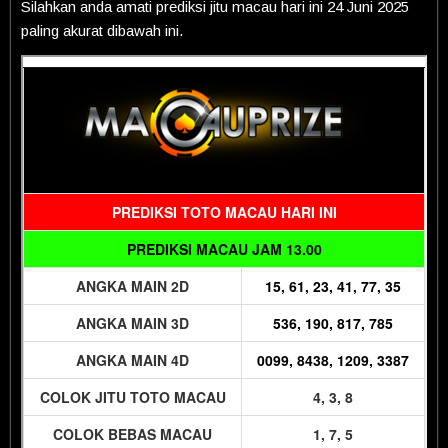
Silahkan anda amati prediksi jitu macau hari ini 24 Juni 2025
paling akurat dibawah ini.