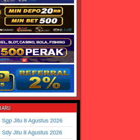
BARU
i Sgp Jitu 8 Agustus 2026
i Sdy Jitu 8 Agustus 2026