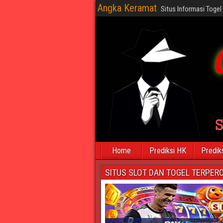
Angka Keramat
Situs Informasi Togel
Home
Prediksi HK
Predik
SITUS SLOT DAN TOGEL TERPERCAY