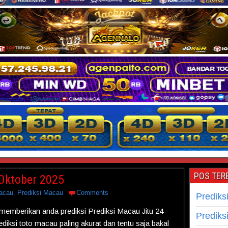
POS TER
 Oktober 2025
acau
,
Prediksi Macau
Comments
Prediks
 memberikan anda prediksi Prediksi Macau Jitu 24
Prediks
iksi toto macau paling akurat dan tentu saja bakal