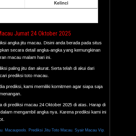
 Macau Jumat 24 Oktober 2025
si angka jitu macau. Disini anda berada pada situs
iapkan secara detail angka-angka yang kemungkinan
ran macau malam hari ini.
si paling jitu dan akurat. Serta telah di akui dari
ri prediksi toto macau.
ia prediksi, kami memiliki komitmen agar siapa saja
emenangan.
 di prediksi macau 24 Oktober 2025 di atas. Harap di
lagi dalam mengambil angka nya. Karena prediksi kami ini
ot.
au
,
Macaupools
,
Prediksi Jitu Toto Macau
,
Syair Macau Vip
,