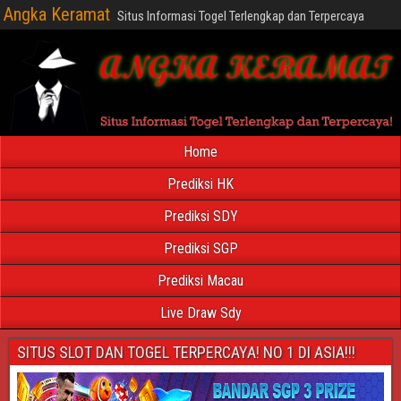
Angka Keramat
Situs Informasi Togel Terlengkap dan Terpercaya
Home
Prediksi HK
Prediksi SDY
Prediksi SGP
Prediksi Macau
Live Draw Sdy
SITUS SLOT DAN TOGEL TERPERCAYA! NO 1 DI ASIA!!!