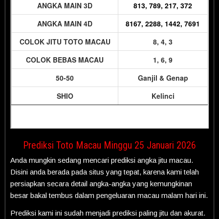
Prediksi Toto Macau Minggu 25 Januari 2026
Anda mungkin sedang mencari prediksi angka jitu macau.
Disini anda berada pada situs yang tepat, karena kami telah
persiapkan secara detail angka-angka yang kemungkinan
besar bakal tembus dalam pengeluaran macau malam hari ini.
Prediksi kami ini sudah menjadi prediksi paling jitu dan akurat.