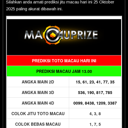
Silahkan anda amati prediksi jitu macau hari ini 25 Oktober
2025 paling akurat dibawah ini.