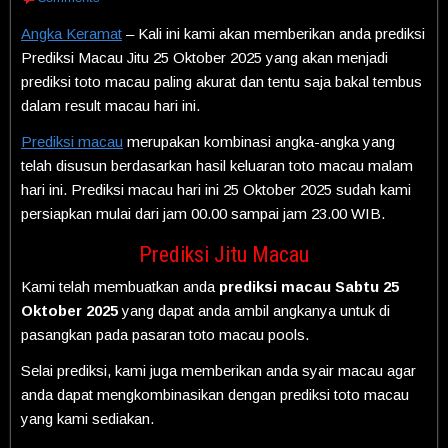
Angka Keramat
– Kali ini kami akan memberikan anda prediksi
Prediksi Macau Jitu 25 Oktober 2025 yang akan menjadi
prediksi toto macau paling akurat dan tentu saja bakal tembus
dalam result macau hari ini.
Prediksi macau
merupakan kombinasi angka-angka yang
telah disusun berdasarkan hasil keluaran toto macau malam
hari ini. Prediksi macau hari ini 25 Oktober 2025 sudah kami
persiapkan mulai dari jam 00.00 sampai jam 23.00 WIB.
Prediksi Jitu Macau
Kami telah membuatkan anda
prediksi macau Sabtu 25
Oktober 2025
yang dapat anda ambil angkanya untuk di
pasangkan pada pasaran toto macau pools.
Selai prediksi, kami juga memberikan anda syair macau agar
anda dapat mengkombinasikan dengan prediksi toto macau
yang kami sediakan.