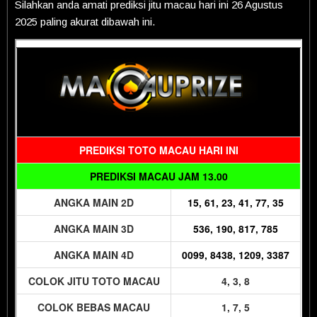
Silahkan anda amati prediksi jitu macau hari ini 26 Agustus
2025 paling akurat dibawah ini.