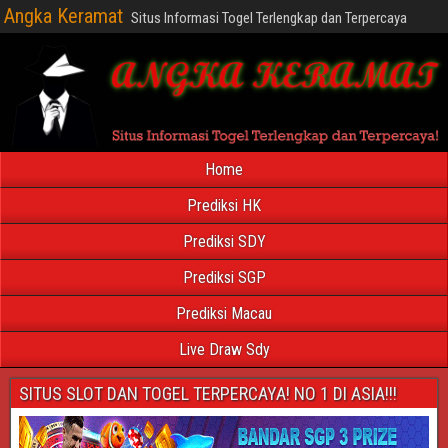
Angka Keramat
Situs Informasi Togel Terlengkap dan Terpercaya
Home
Prediksi HK
Prediksi SDY
Prediksi SGP
Prediksi Macau
Live Draw Sdy
SITUS SLOT DAN TOGEL TERPERCAYA! NO 1 DI ASIA!!!