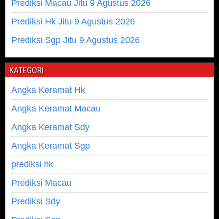
Prediksi Macau Jitu 9 Agustus 2026
Prediksi Hk Jitu 9 Agustus 2026
Prediksi Sgp Jitu 9 Agustus 2026
KATEGORI
Angka Keramat Hk
Angka Keramat Macau
Angka Keramat Sdy
Angka Keramat Sgp
prediksi hk
Prediksi Macau
Prediksi Sdy