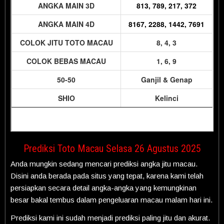
Prediksi Toto Macau Selasa 26 Agustus 2025
Anda mungkin sedang mencari prediksi angka jitu macau.
Disini anda berada pada situs yang tepat, karena kami telah
persiapkan secara detail angka-angka yang kemungkinan
besar bakal tembus dalam pengeluaran macau malam hari ini.
Prediksi kami ini sudah menjadi prediksi paling jitu dan akurat.