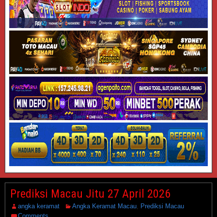
Prediksi Macau Jitu 27 April 2026
angka keramat
Angka Keramat Macau
,
Prediksi Macau
Comments