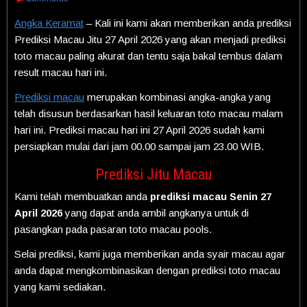
Angka Keramat
– Kali ini kami akan memberikan anda prediksi
Prediksi Macau Jitu 27 April 2026 yang akan menjadi prediksi
toto macau paling akurat dan tentu saja bakal tembus dalam
result macau hari ini.
Prediksi macau
merupakan kombinasi angka-angka yang
telah disusun berdasarkan hasil keluaran toto macau malam
hari ini. Prediksi macau hari ini 27 April 2026 sudah kami
persiapkan mulai dari jam 00.00 sampai jam 23.00 WIB.
Prediksi Jitu Macau
Kami telah membuatkan anda
prediksi macau Senin 27
April 2026
yang dapat anda ambil angkanya untuk di
pasangkan pada pasaran toto macau pools.
Selai prediksi, kami juga memberikan anda syair macau agar
anda dapat mengkombinasikan dengan prediksi toto macau
yang kami sediakan.