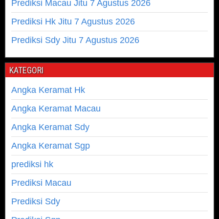
Prediksi Macau Jitu 7 Agustus 2026
Prediksi Hk Jitu 7 Agustus 2026
Prediksi Sdy Jitu 7 Agustus 2026
KATEGORI
Angka Keramat Hk
Angka Keramat Macau
Angka Keramat Sdy
Angka Keramat Sgp
prediksi hk
Prediksi Macau
Prediksi Sdy