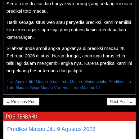
Serta telah di akui dari banyaknya orang yang sedang mencari
prediksi toto macau.
Hadir sebagai situs web atau penyedia prediksi, kami memiliki
komitmen agar siapa saja yang datang kesini mendapatkan
kemenangan.
Silahkan anda ambil angka-angkanya di prediksi macau 28
Februari 2026 di atas. Harap di ingat, anda juga harus lebih
teliti lagi dalam mengambil angka nya. Karena prediksi kami ini
berpeluang besar tembus dan jackpot.
Tag:
Angka Jitu Macau
,
Kode Toto Macau
,
Macaupools
,
Prediksi Jitu
Toto Macau
,
Syair Macau Vip
,
Syair Toto Macau 4d
← Previous Post
Next Post →
POS TERBARU
Prediksi Macau Jitu 9 Agustus 2026