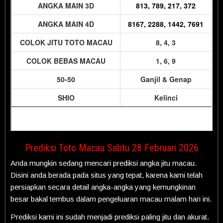
Prediksi Toto Macau Sabtu 28 Februari 2026
Anda mungkin sedang mencari prediksi angka jitu macau.
Disini anda berada pada situs yang tepat, karena kami telah
persiapkan secara detail angka-angka yang kemungkinan
besar bakal tembus dalam pengeluaran macau malam hari ini.
Prediksi kami ini sudah menjadi prediksi paling jitu dan akurat.