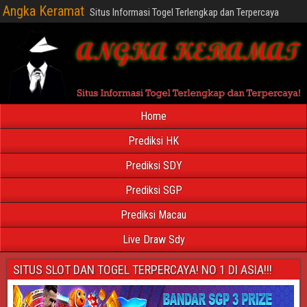
Angka Keramat
Situs Informasi Togel Terlengkap dan Terpercaya
Home
Prediksi HK
Prediksi SDY
Prediksi SGP
Prediksi Macau
Live Draw Sdy
SITUS SLOT DAN TOGEL TERPERCAYA! NO 1 DI ASIA!!!