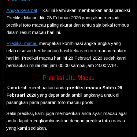
Angka Keramat
– Kali ini kami akan memberikan anda prediksi
Prediksi Macau Jitu 28 Februari 2026 yang akan menjadi
prediksi toto macau paling akurat dan tentu saja bakal tembus
dalam result macau hari ini.
Prediksi macau
merupakan kombinasi angka-angka yang
telah disusun berdasarkan hasil keluaran toto macau malam
hari ini. Prediksi macau hari ini 28 Februari 2026 sudah kami
persiapkan mulai dari jam 00.00 sampai jam 23.00 WIB.
Prediksi Jitu Macau
Kami telah membuatkan anda
prediksi macau Sabtu 28
Februari 2026
yang dapat anda ambil angkanya untuk di
pasangkan pada pasaran toto macau pools.
Selai prediksi, kami juga memberikan anda syair macau agar
anda dapat mengkombinasikan dengan prediksi toto macau
yang kami sediakan.