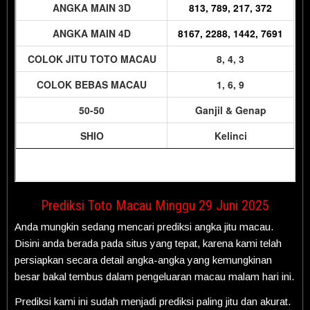
Prediksi Toto Macau Minggu 29 Juni 2025
Anda mungkin sedang mencari prediksi angka jitu macau.
Disini anda berada pada situs yang tepat, karena kami telah
persiapkan secara detail angka-angka yang kemungkinan
besar bakal tembus dalam pengeluaran macau malam hari ini.
Prediksi kami ini sudah menjadi prediksi paling jitu dan akurat.