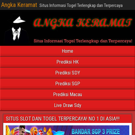
Angka Keramat
Situs Informasi Togel Terlengkap dan Terpercaya
Home
Prediksi HK
Prediksi SDY
Prediksi SGP
Prediksi Macau
Live Draw Sdy
SITUS SLOT DAN TOGEL TERPERCAYA! NO 1 DI ASIA!!!