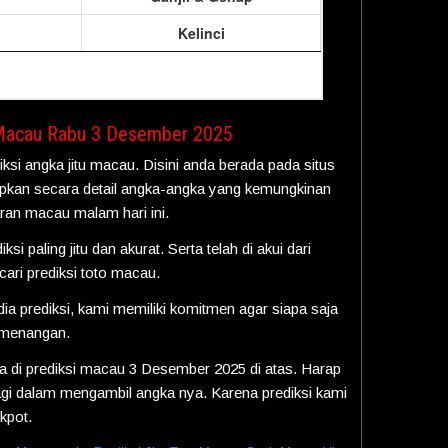
 Macau Rabu 3 Desember 2025
si angka jitu macau. Disini anda berada pada situs
iapkan secara detail angka-angka yang kemungkinan
ran macau malam hari ini.
si paling jitu dan akurat. Serta telah di akui dari
ri prediksi toto macau.
ia prediksi, kami memiliki komitmen agar siapa saja
emenangan.
a di prediksi macau 3 Desember 2025 di atas. Harap
ti lagi dalam mengambil angka nya. Karena prediksi kami
kpot.