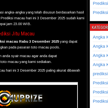
Prediks
i angka-angka yang telah disusun berdasarkan hasil
Prediks
. Prediksi macau hari ini 3 Desember 2025 sudah kami
mpai jam 23.00 WIB.
KATEGOR
diksi Jitu Macau
Angka 
iksi macau Rabu 3 Desember 2025
yang dapat
Angka 
ngkan pada pasaran toto macau pools.
Angka 
an anda syair macau agar anda dapat
 toto macau yang kami sediakan.
Angka 
acau hari ini 3 Desember 2025 paling akurat dibawah
prediksi
Prediks
Prediks
Prediks