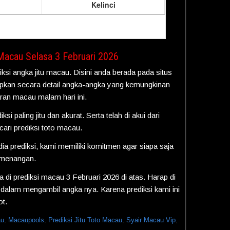
 Macau Selasa 3 Februari 2026
si angka jitu macau. Disini anda berada pada situs
iapkan secara detail angka-angka yang kemungkinan
ran macau malam hari ini.
si paling jitu dan akurat. Serta telah di akui dari
ri prediksi toto macau.
ia prediksi, kami memiliki komitmen agar siapa saja
emenangan.
di prediksi macau 3 Februari 2026 di atas. Harap di
lagi dalam mengambil angka nya. Karena prediksi kami ini
ot.
au
,
Macaupools
,
Prediksi Jitu Toto Macau
,
Syair Macau Vip
,