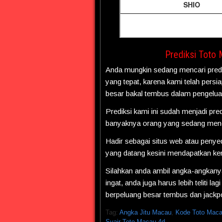
Prediksi Toto
Anda mungkin sedang mencari predik
yang tepat, karena kami telah pers
besar bakal tembus dalam pengelua
Prediksi kami ini sudah menjadi predik
banyaknya orang yang sedang menca
Hadir sebagai situs web atau penyed
yang datang kesini mendapatkan k
Silahkan anda ambil angka-angkanya 
ingat, anda juga harus lebih teliti 
berpeluang besar tembus dan jackp
Tag:
Angka Jitu Macau
,
Kode Toto Mac
Syair Toto Macau 4d