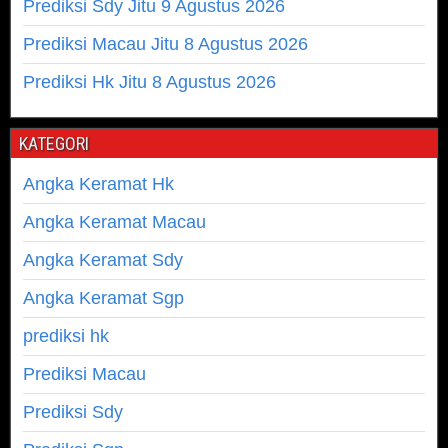
Prediksi Sdy Jitu 9 Agustus 2026
Prediksi Macau Jitu 8 Agustus 2026
Prediksi Hk Jitu 8 Agustus 2026
KATEGORI
Angka Keramat Hk
Angka Keramat Macau
Angka Keramat Sdy
Angka Keramat Sgp
prediksi hk
Prediksi Macau
Prediksi Sdy