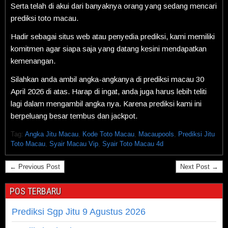
Serta telah di akui dari banyaknya orang yang sedang mencari
prediksi toto macau.
Hadir sebagai situs web atau penyedia prediksi, kami memiliki
komitmen agar siapa saja yang datang kesini mendapatkan
kemenangan.
Silahkan anda ambil angka-angkanya di prediksi macau 30
April 2026 di atas. Harap di ingat, anda juga harus lebih teliti
lagi dalam mengambil angka nya. Karena prediksi kami ini
berpeluang besar tembus dan jackpot.
Tag:
Angka Jitu Macau
,
Kode Toto Macau
,
Macaupools
,
Prediksi Jitu
Toto Macau
,
Syair Macau Vip
,
Syair Toto Macau 4d
← Previous Post
Next Post →
POS TERBARU
Prediksi Sgp Jitu 9 Agustus 2026