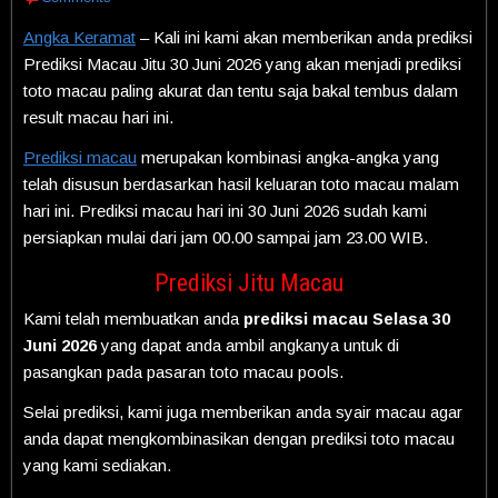
Angka Keramat
– Kali ini kami akan memberikan anda prediksi
Prediksi Macau Jitu 30 Juni 2026 yang akan menjadi prediksi
toto macau paling akurat dan tentu saja bakal tembus dalam
result macau hari ini.
Prediksi macau
merupakan kombinasi angka-angka yang
telah disusun berdasarkan hasil keluaran toto macau malam
hari ini. Prediksi macau hari ini 30 Juni 2026 sudah kami
persiapkan mulai dari jam 00.00 sampai jam 23.00 WIB.
Prediksi Jitu Macau
Kami telah membuatkan anda
prediksi macau Selasa 30
Juni 2026
yang dapat anda ambil angkanya untuk di
pasangkan pada pasaran toto macau pools.
Selai prediksi, kami juga memberikan anda syair macau agar
anda dapat mengkombinasikan dengan prediksi toto macau
yang kami sediakan.