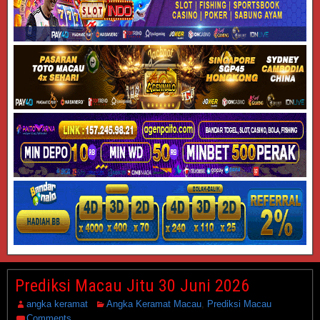
Prediksi Macau Jitu 30 Juni 2026
angka keramat
Angka Keramat Macau
,
Prediksi Macau
Comments