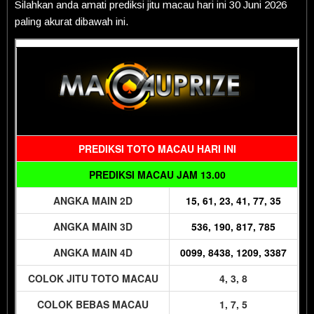
Silahkan anda amati prediksi jitu macau hari ini 30 Juni 2026
paling akurat dibawah ini.