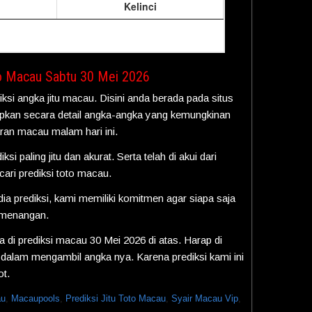
to Macau Sabtu 30 Mei 2026
si angka jitu macau. Disini anda berada pada situs
iapkan secara detail angka-angka yang kemungkinan
ran macau malam hari ini.
si paling jitu dan akurat. Serta telah di akui dari
ri prediksi toto macau.
ia prediksi, kami memiliki komitmen agar siapa saja
emenangan.
 di prediksi macau 30 Mei 2026 di atas. Harap di
lagi dalam mengambil angka nya. Karena prediksi kami ini
ot.
au
,
Macaupools
,
Prediksi Jitu Toto Macau
,
Syair Macau Vip
,