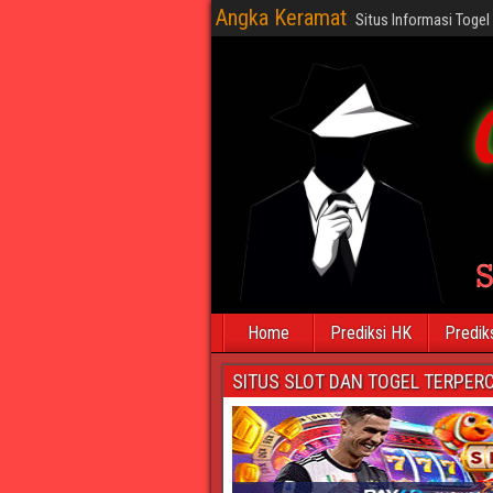
Angka Keramat
Situs Informasi Togel
Home
Prediksi HK
Predik
SITUS SLOT DAN TOGEL TERPERCAY