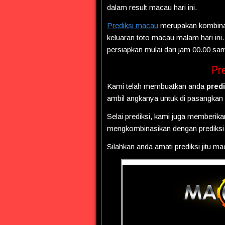
dalam result macau hari ini.
Prediksi macau
merupakan kombinas
keluaran toto macau malam hari ini.
persiapkan mulai dari jam 00.00 sa
Pre
Kami telah membuatkan anda
pred
ambil angkanya untuk di pasangkan
Selai prediksi, kami juga memberik
mengkombinasikan dengan prediksi
Silahkan anda amati prediksi jitu mac