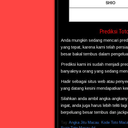
Prediksi To
Anda mungkin sedang mencari predik
yang tepat, karena kami telah pers
besar bakal tembus dalam pengelua
Prediksi kami ini sudah menjadi predik
banyaknya orang yang sedang menca
Hadir sebagai situs web atau penyed
yang datang kesini mendapatkan k
Silahkan anda ambil angka-angkanya
ingat, anda juga harus lebih teliti 
berpeluang besar tembus dan jackp
Tag:
Angka Jitu Macau
,
Kode Toto Mac
Syair Toto Macau 4d