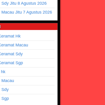
i Sdy Jitu 8 Agustus 2026
i Macau Jitu 7 Agustus 2026
I
Keramat Hk
Keramat Macau
Keramat Sdy
Keramat Sgp
 hk
i Macau
i Sdy
i Sgp