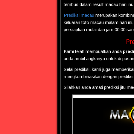
tembus dalam result macau hari ini.
Prediksi macau
merupakan kombinas
keluaran toto macau malam hari ini.
persiapkan mulai dari jam 00.00 sa
Pre
Kami telah membuatkan anda
pred
anda ambil angkanya untuk di pasa
Selai prediksi, kami juga memberik
mengkombinasikan dengan prediksi
Silahkan anda amati prediksi jitu mac