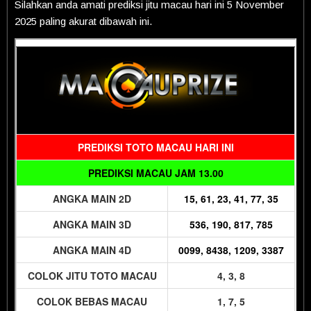
Silahkan anda amati prediksi jitu macau hari ini 5 November
2025 paling akurat dibawah ini.