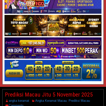
Prediksi Macau Jitu 5 November 2025
angka keramat
Angka Keramat Macau
,
Prediksi Macau
Comments